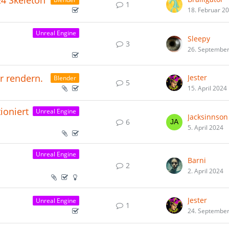
E4 Skeleton
1
18. Februar 2
Unreal Engine
Sleepy
3
26. Septembe
r rendern.
Jester
Blender
5
15. April 2024
ioniert
Unreal Engine
Jacksinnson
6
5. April 2024
Unreal Engine
Barni
2
2. April 2024
Jester
Unreal Engine
1
24. Septembe