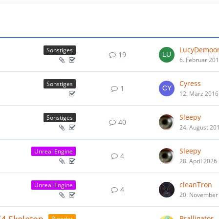
LucyDemoo
Sonstiges
19
6. Februar 20
Cyress
Sonstiges
1
12. März 2016
Sleepy
Sonstiges
40
24. August 20
Sleepy
Unreal Engine
4
28. April 2026
cleanTron
Unreal Engine
4
20. November
Bralligator
Blender