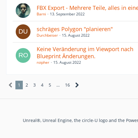
FBX Export - Mehrere Teile, alles in e
Barni
13. September 2022
schräges Polygon "planieren"
Durchbeiser
15. August 2022
Keine Veränderung im Viewport nach
Blueprint Änderungen.
roipher
15. August 2022
1
2
3
4
5
…
16
Unreal®, Unreal Engine, the circle-U logo and the Powe