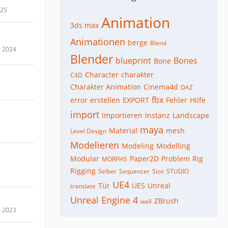
025
Animation
3ds max
Animationen
berge
Blend
r 2024
Blender
blueprint
Bones
Bone
Character
charakter
C4D
Charakter Animation
Cinema4d
DAZ
fbx
error
erstellen
EXPORT
Fehler
Hilfe
import
Importieren
Instanz
Landscape
maya
Material
mesh
Level Design
Modelieren
Modeling
Modelling
Modular
Paper2D
Problem
Rig
MORPHS
Rigging
Selber
Sequencer
Size
STUDIO
UE4
Tür
UE5
Unreal
translate
Unreal Engine 4
ZBrush
wall
r 2023