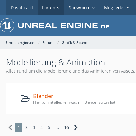
Dashboard
Forum
Showroom
Mitglieder
Unrealengine.de
Forum
Grafik & Sound
Modellierung & Animation
Alles rund um die Modellierung und das Animieren von Assets.
Blender
Hier kommt alles rein was mit Blender zu tun hat
1
2
3
4
5
…
16