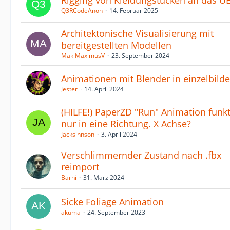
Rigging von Kleidungstücken an das U
Q3RCodeAnon
14. Februar 2025
Architektonische Visualisierung mit
bereitgestellten Modellen
MakiMaximusV
23. September 2024
Animationen mit Blender in einzelbilde
Jester
14. April 2024
(HILFE!) PaperZD "Run" Animation funkt
nur in eine Richtung. X Achse?
Jacksinnson
3. April 2024
Verschlimmernder Zustand nach .fbx
reimport
Barni
31. März 2024
Sicke Foliage Animation
akuma
24. September 2023