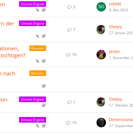
on
sold4t
Unreal Engine
3
4. Mai 2023
rn der
Unreal Engine
Sleepy
7
27. Januar 20
ationen,
Blender
Jester
16
sichtigen?
1. Dezember 
n nach
Blender
ion
Sleepy
Unreal Engine
1
17. Oktober 2
Dimensiona
Unreal Engine
15
27. Septembe