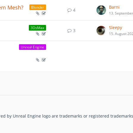
inem Mesh?
Barni
Blender
4
13. Septembe
Sleepy
3DsMax
3
15. August 20
Unreal Engine
red by Unreal Engine logo are trademarks or registered trademarks 