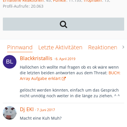
Erhaltene Reaktionen
45
Punkte
11.155
Trophäen
13
Profil-Aufrufe
20.063
Pinnwand
Letzte Aktivitäten
Reaktionen
Ü
Blackkristallis
6. April 2019
Hallöchen ich wollte mal fragen ob es ok wäre wenn
die letzten beiden antworten aus dem Threat:
BUCH:
Array Aufgabe erklärt
gelöscht werden könnten, einfach um das Gespräch
nicht unnötig noch weiter in die länge zu ziehen. ^ ^
Dj EKI
7. Juni 2017
Macht eine Kuh Muh?