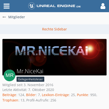
Mitglieder
Mr.NiceKai
Gelegenheitsleser
Mitglied seit 3. November 2016
Letzte Aktivität:
7. Oktober 2020
Beiträge
124
Bilder
7
Lexikon-Einträge
25
Punkte
950
Trophäen
13
Profil-Aufrufe
256