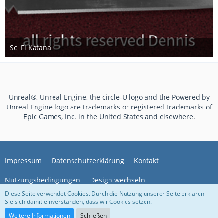
Sci Fi Katana
3. Mai 2020
Unreal®, Unreal Engine, the circle-U logo and the Powered by
Unreal Engine logo are trademarks or registered trademarks of
Epic Games, Inc. in the United States and elsewhere.
Impressum
Datenschutzerklärung
Kontakt
Nutzungsbedingungen
Design wechseln
Diese Seite verwendet Cookies. Durch die Nutzung unserer Seite erklären
Sie sich damit einverstanden, dass wir Cookies setzen.
Community-Software:
WoltLab Suite™ 5.4.34
Weitere Informationen
Schließen