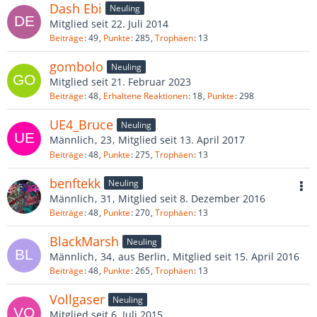
Dash Ebi
Neuling
Mitglied seit 22. Juli 2014
Beiträge
49
Punkte
285
Trophäen
13
gombolo
Neuling
Mitglied seit 21. Februar 2023
Beiträge
48
Erhaltene Reaktionen
18
Punkte
298
UE4_Bruce
Neuling
Männlich
23
Mitglied seit 13. April 2017
Beiträge
48
Punkte
275
Trophäen
13
benftekk
Neuling
Männlich
31
Mitglied seit 8. Dezember 2016
Beiträge
48
Punkte
270
Trophäen
13
BlackMarsh
Neuling
Männlich
34
aus Berlin
Mitglied seit 15. April 2016
Beiträge
48
Punkte
265
Trophäen
13
Vollgaser
Neuling
Mitglied seit 6. Juli 2015