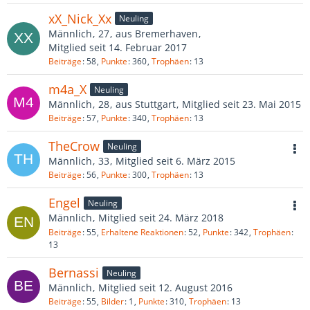
xX_Nick_Xx
Neuling
Männlich
27
aus Bremerhaven
Mitglied seit 14. Februar 2017
Beiträge
58
Punkte
360
Trophäen
13
m4a_X
Neuling
Männlich
28
aus Stuttgart
Mitglied seit 23. Mai 2015
Beiträge
57
Punkte
340
Trophäen
13
TheCrow
Neuling
Männlich
33
Mitglied seit 6. März 2015
Beiträge
56
Punkte
300
Trophäen
13
Engel
Neuling
Männlich
Mitglied seit 24. März 2018
Beiträge
55
Erhaltene Reaktionen
52
Punkte
342
Trophäen
13
Bernassi
Neuling
Männlich
Mitglied seit 12. August 2016
Beiträge
55
Bilder
1
Punkte
310
Trophäen
13