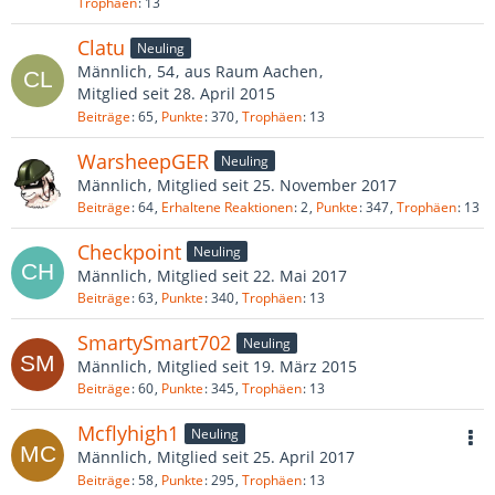
Trophäen
13
Clatu
Neuling
Männlich
54
aus Raum Aachen
Mitglied seit 28. April 2015
Beiträge
65
Punkte
370
Trophäen
13
WarsheepGER
Neuling
Männlich
Mitglied seit 25. November 2017
Beiträge
64
Erhaltene Reaktionen
2
Punkte
347
Trophäen
13
Checkpoint
Neuling
Männlich
Mitglied seit 22. Mai 2017
Beiträge
63
Punkte
340
Trophäen
13
SmartySmart702
Neuling
Männlich
Mitglied seit 19. März 2015
Beiträge
60
Punkte
345
Trophäen
13
Mcflyhigh1
Neuling
Männlich
Mitglied seit 25. April 2017
Beiträge
58
Punkte
295
Trophäen
13