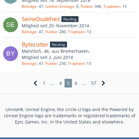
Mitglied seit 18. September 2016
Beiträge
47
Lexikon-Einträge
6
Punkte
340
Trophäen
13
SeineDudeheit
Neuling
Mitglied seit 29. November 2014
Beiträge
47
Punkte
280
Trophäen
13
Bytecutter
Neuling
Männlich
46
aus Bremerhaven
Mitglied seit 2. Juni 2014
Beiträge
47
Punkte
250
Trophäen
13
1
…
4
5
6
…
57
Unreal®, Unreal Engine, the circle-U logo and the Powered by
Unreal Engine logo are trademarks or registered trademarks of
Epic Games, Inc. in the United States and elsewhere.