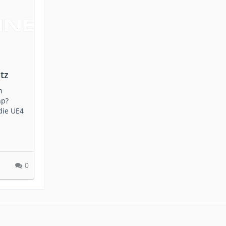
tz
n
hp?
 die UE4
0