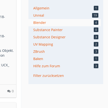
Allgemein
1
Unreal
19
/18-
Blender
4
Substance Painter
0
/18-
Substance Designer
3
UV Mapping
2
s Objekt.
ZBrush
3
ion
Baken
1
t UCX_
Hilfe zum Forum
3
Filter zurücksetzen
0