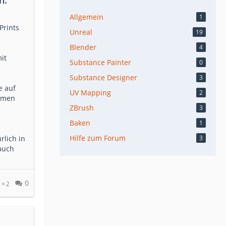
n.
Allgemein
1
Prints
Unreal
19
Blender
4
it
Substance Painter
0
Substance Designer
3
e auf
UV Mapping
2
ommen
ZBrush
3
Baken
1
Hilfe zum Forum
rlich in
3
auch
0
2