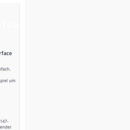
rface
nfach.
spiel um
/147-
Render