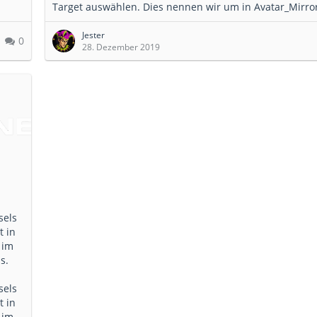
Target auswählen. Dies nennen wir um in Avatar_Mirro
Jester
0
28. Dezember 2019
sels
t in
 im
s.
sels
t in
 im