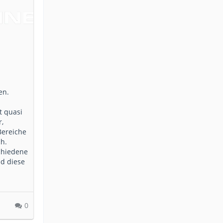
en.
t quasi
,
Bereiche
ch.
chiedene
d diese
0