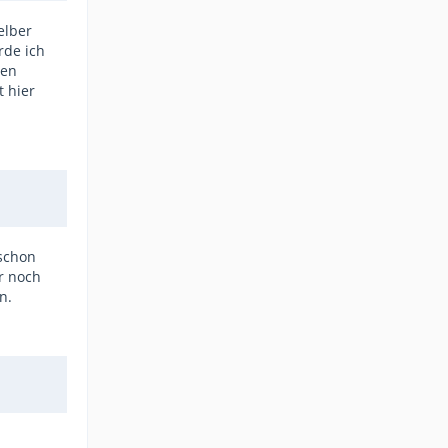
elber
rde ich
hen
 hier
 schon
r noch
n.