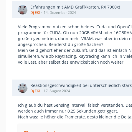
Erfahrungen mit AMD Grafikkarten, RX 7900xt
Dj EKI
14. Dezember 2024
Viele Programme nutzen schon beides. Cuda und OpenCL.
programme für CUDA. Ob nun 20GB VRAM oder 16GBRAM is
großen geometrien, dann mehr VRAM, was aber in dein mei
angesprochen. Renderst du große Sachen?
Mein Geld gehört eher der Zukunft, und das ist einfach
simulieren, wie zb Raytracing. Raytracing kann ich in vie
volle Last, aber selbst das entwickelt sich noch weiter.
Reaktionsgeschwindigkeit bei unterschiedlich sta
Dj EKI
17. August 2024
Ich glaub du hast Sensing Intervall falsch verstanden. Das
werden auch immer nur 0,25 Sekunden getriggert.
Noch was: Je höher die Framerate, desto kleiner die Delta