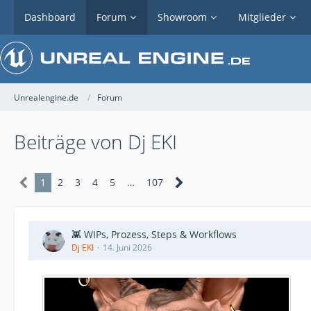
Dashboard
Forum
Showroom
Mitglieder
Unrealengine.de
Forum
Beiträge von Dj EKI
1
2
3
4
5
…
107
👾 WIPs, Prozess, Steps & Workflows
Dj EKI
14. Juni 2026