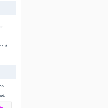
von
t auf
ann
net.