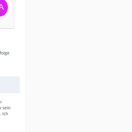
folge
r
n sein
. Ich