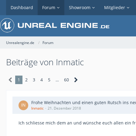
Dashboard
Forum
Showroom
Mitglieder
Unrealengine.de
Forum
Beiträge von Inmatic
1
2
3
4
5
…
60
Frohe Weihnachten und einen guten Rutsch ins neu
Inmatic
21. Dezember 2018
Ich schliesse mich dem an und wünsche euch allen ein fr