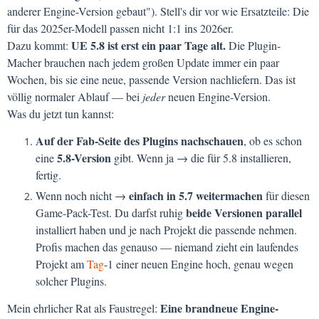
anderer Engine-Version gebaut"). Stell's dir vor wie Ersatzteile: Die
für das 2025er-Modell passen nicht 1:1 ins 2026er.
UE 5.8 ist erst ein paar Tage alt.
Dazu kommt:
Die Plugin-
Macher brauchen nach jedem großen Update immer ein paar
Wochen, bis sie eine neue, passende Version nachliefern. Das ist
völlig normaler Ablauf — bei
jeder
neuen Engine-Version.
Was du jetzt tun kannst:
Auf der Fab-Seite des Plugins nachschauen
, ob es schon
5.8-Version
eine
gibt. Wenn ja → die für 5.8 installieren,
fertig.
einfach in 5.7 weitermachen
Wenn noch nicht →
für diesen
beide Versionen parallel
Game-Pack-Test. Du darfst ruhig
installiert haben und je nach Projekt die passende nehmen.
Profis machen das genauso — niemand zieht ein laufendes
Projekt am
Tag
-1 einer neuen Engine hoch, genau wegen
solcher Plugins.
Eine brandneue Engine-
Mein ehrlicher Rat als Faustregel: