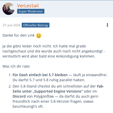
laufendes Projekt am
Tag
-1 einer neuen Engine hoch,
VerLesSail
genau wegen solcher Plugins.
Super Moderator
Mein ehrlicher Rat als Faustregel:
Eine brandneue Engine-
Version ist super zum Reinschnuppern, aber dein „echtes"
25. Juni 2026
Offizieller Beitrag
Projekt lässt du erst mal auf der stabilen Version (5.7), bis
Danke für den Link
deine wichtigen Plugins für 5.8 nachgezogen sind.
Erspart dir
genau solchen Ärger.
Ja die gibts leider noch nicht. Ich hatte mal grade
nachgeschaut und die wurde auch noch nicht angekündigt -
Wie ist denn der Fab-Link zu dem Plugin?
vermutlich wird aber bald eine Ankündigung kommen.
Was ich dir rate:
Für Dash einfach bei 5.7 bleiben
— läuft ja einwandfrei.
Du darfst 5.7 und 5.8 ruhig parallel haben.
Den 5.8-Stand checkst du am schnellsten auf der
Fab-
Seite unter „Supported Engine Versions"
oder im
Discord
von Polygonflow — da darfst du auch gern
freundlich nach einer 5.8-Version fragen, sowas
beschleunigt's oft.