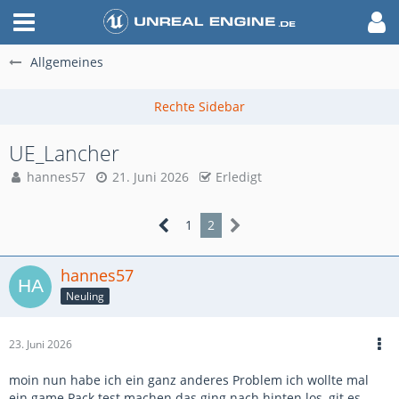
Allgemeines
UE_Lancher
hannes57
21. Juni 2026
Erledigt
1
2
hannes57
Neuling
23. Juni 2026
moin nun habe ich ein ganz anderes Problem ich wollte mal
ein game Pack test machen das ging nach hinten los ,git es