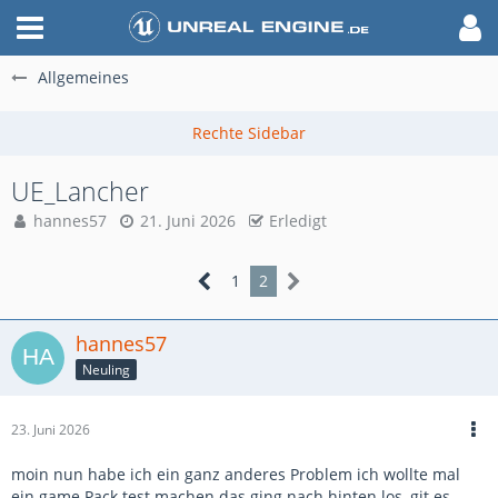
Allgemeines
UE_Lancher
hannes57
21. Juni 2026
Erledigt
1
2
hannes57
Neuling
23. Juni 2026
moin nun habe ich ein ganz anderes Problem ich wollte mal
ein game Pack test machen das ging nach hinten los ,git es