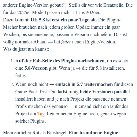
anderer Engine-Version gebaut"). Stell's dir vor wie Ersatzteile: Die
für das 2025er-Modell passen nicht 1:1 ins 2026er.
UE 5.8 ist erst ein paar Tage alt.
Dazu kommt:
Die Plugin-
Macher brauchen nach jedem großen Update immer ein paar
Wochen, bis sie eine neue, passende Version nachliefern. Das ist
völlig normaler Ablauf — bei
jeder
neuen Engine-Version.
Was du jetzt tun kannst:
Auf der Fab-Seite des Plugins nachschauen
, ob es schon
5.8-Version
eine
gibt. Wenn ja → die für 5.8 installieren,
fertig.
einfach in 5.7 weitermachen
Wenn noch nicht →
für diesen
beide Versionen parallel
Game-Pack-Test. Du darfst ruhig
installiert haben und je nach Projekt die passende nehmen.
Profis machen das genauso — niemand zieht ein laufendes
Projekt am
Tag
-1 einer neuen Engine hoch, genau wegen
solcher Plugins.
Eine brandneue Engine-
Mein ehrlicher Rat als Faustregel: