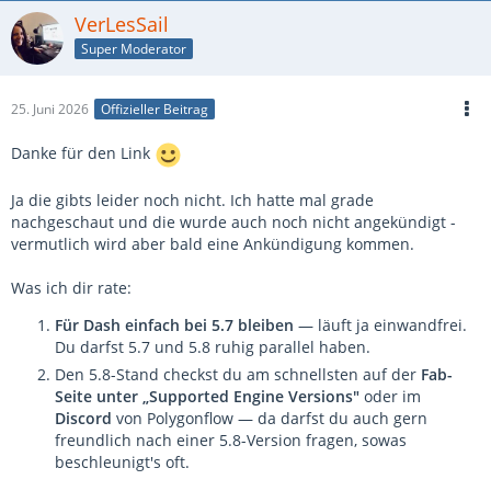
laufendes Projekt am
Tag
-1 einer neuen Engine hoch,
VerLesSail
genau wegen solcher Plugins.
Super Moderator
Mein ehrlicher Rat als Faustregel:
Eine brandneue Engine-
Version ist super zum Reinschnuppern, aber dein „echtes"
25. Juni 2026
Offizieller Beitrag
Projekt lässt du erst mal auf der stabilen Version (5.7), bis
Danke für den Link
deine wichtigen Plugins für 5.8 nachgezogen sind.
Erspart dir
genau solchen Ärger.
Ja die gibts leider noch nicht. Ich hatte mal grade
nachgeschaut und die wurde auch noch nicht angekündigt -
Wie ist denn der Fab-Link zu dem Plugin?
vermutlich wird aber bald eine Ankündigung kommen.
Was ich dir rate:
Für Dash einfach bei 5.7 bleiben
— läuft ja einwandfrei.
Du darfst 5.7 und 5.8 ruhig parallel haben.
Den 5.8-Stand checkst du am schnellsten auf der
Fab-
Seite unter „Supported Engine Versions"
oder im
Discord
von Polygonflow — da darfst du auch gern
freundlich nach einer 5.8-Version fragen, sowas
beschleunigt's oft.