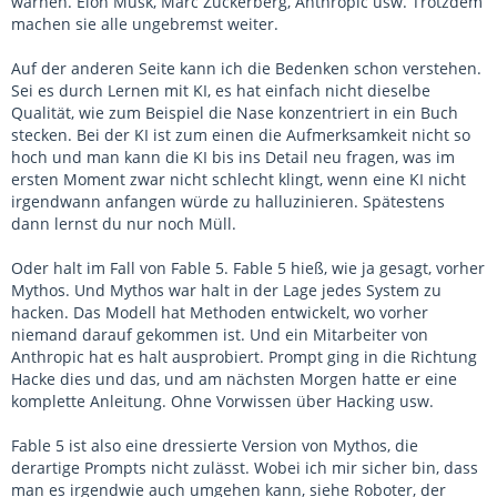
warnen. Elon Musk, Marc Zuckerberg, Anthropic usw. Trotzdem
machen sie alle ungebremst weiter.
Auf der anderen Seite kann ich die Bedenken schon verstehen.
Sei es durch Lernen mit KI, es hat einfach nicht dieselbe
Qualität, wie zum Beispiel die Nase konzentriert in ein Buch
stecken. Bei der KI ist zum einen die Aufmerksamkeit nicht so
hoch und man kann die KI bis ins Detail neu fragen, was im
ersten Moment zwar nicht schlecht klingt, wenn eine KI nicht
irgendwann anfangen würde zu halluzinieren. Spätestens
dann lernst du nur noch Müll.
Oder halt im Fall von Fable 5. Fable 5 hieß, wie ja gesagt, vorher
Mythos. Und Mythos war halt in der Lage jedes System zu
hacken. Das Modell hat Methoden entwickelt, wo vorher
niemand darauf gekommen ist. Und ein Mitarbeiter von
Anthropic hat es halt ausprobiert. Prompt ging in die Richtung
Hacke dies und das, und am nächsten Morgen hatte er eine
komplette Anleitung. Ohne Vorwissen über Hacking usw.
Fable 5 ist also eine dressierte Version von Mythos, die
derartige Prompts nicht zulässt. Wobei ich mir sicher bin, dass
man es irgendwie auch umgehen kann, siehe Roboter, der