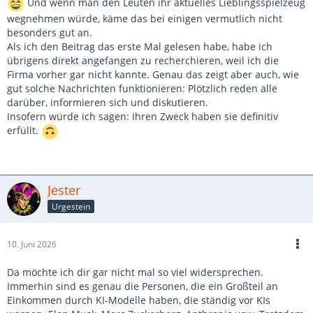
Und wenn man den Leuten ihr aktuelles Lieblingsspielzeug
ein Bias eingebaut, sodass die Wörter Hacken oder Biowaffen im
wegnehmen würde, käme das bei einigen vermutlich nicht
Prompt nicht mehr funktionieren.
besonders gut an.
Als ich den Beitrag das erste Mal gelesen habe, habe ich
Dennoch, die KI hat zum Beispiel eine komplette Simulation
übrigens direkt angefangen zu recherchieren, weil ich die
unseres Sonnensystems gebaut, mit realen Daten und allem
Firma vorher gar nicht kannte. Genau das zeigt aber auch, wie
drum und dran.
gut solche Nachrichten funktionieren: Plötzlich reden alle
darüber, informieren sich und diskutieren.
Auch wenn es jetzt entschärft wurde, weil gewisse Prompts nicht
Insofern würde ich sagen: Ihren Zweck haben sie definitiv
mehr funktionieren, so finde ich es schon merkwürdig, wenn sie
erfüllt.
auf der einen Seite warnen und auf der anderen dann kurz
darauf so ein Modell rausgeben.
Jester
Urgestein
10. Juni 2026
Da möchte ich dir gar nicht mal so viel widersprechen.
Immerhin sind es genau die Personen, die ein Großteil an
Einkommen durch KI-Modelle haben, die ständig vor KIs