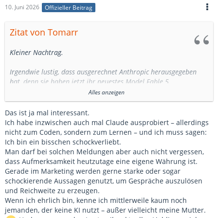
10. Juni 2026
Offizieller Beitrag
Zitat von Tomarr
Kleiner Nachtrag.
Irgendwie lustig, dass ausgerechnet Anthropic herausgegeben
hat, denn sie haben jetzt ihr neuestes Model Fable 5
herausgebracht.
Alles anzeigen
Fable 5 ist derzeit das absolut überragenste KI-Modell weltweit.
Das ist ja mal interessant.
So löst Fable 5 über 80 % der Codingaufgaben, die ihm gestellt
Ich habe inzwischen auch mal Claude ausprobiert – allerdings
wurden korrekt. Zum Vergleich, das vorher beste KI-Modell
nicht zum Coden, sondern zum Lernen – und ich muss sagen:
Claude Opus 4.8 löst 58 % korrekt und ChatGPT 5.5 55 % der
Ich bin ein bisschen schockverliebt.
Aufgaben korrekt.
Man darf bei solchen Meldungen aber auch nicht vergessen,
dass Aufmerksamkeit heutzutage eine eigene Währung ist.
Fable 5 war vorher unter dem Namen Mythos bekannt. Das
Gerade im Marketing werden gerne starke oder sogar
Modell wurde jedoch nie veröffentlicht, weil es so extrem stark
schockierende Aussagen genutzt, um Gespräche auszulösen
ist, dass die Software jegliche Software hacken konnte. Da
und Reichweite zu erzeugen.
reichte ein einfacher Prompt und am nächsten
Tag
hatte man
Wenn ich ehrlich bin, kenne ich mittlerweile kaum noch
ein komplettes Protokoll wie man die Software knacken konnte.
jemanden, der keine KI nutzt – außer vielleicht meine Mutter.
Deswegen hat sich die Veröffentlichung verschoben und es wurde