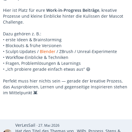
Hier ist Platz für eure
Work-in-Progress Beiträge
, kreative
Prozesse und kleine Einblicke hinter die Kulissen der Mascot
Challenge.
Dazu gehören z. B.:
• erste Ideen & Brainstorming
• Blockouts & frühe Versionen
• Sculpt-Updates /
Blender
/ ZBrush / Unreal-Experimente
• Workflow-Einblicke & Techniken
• Fragen, Problemlösungen & Learnings
• „Ich probiere gerade einfach etwas aus“ 😄
Perfekt muss hier nichts sein — gerade der kreative Prozess,
das Ausprobieren, Lernen und gegenseitige Inspirieren stehen
im Mittelpunkt 👾
VerLesSail
27. Mai 2026
Hat den Titel des Themas von „WIPs, Prozess, Steps &