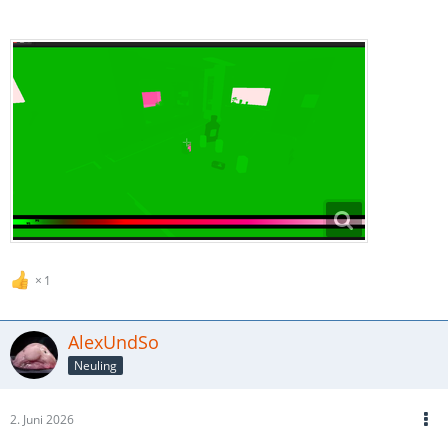
1
AlexUndSo
Neuling
2. Juni 2026