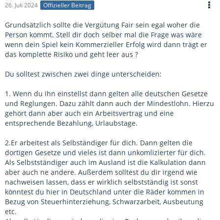
26. Juli 2024
Offizieller Beitrag
20000k sind dann dein Risiko und mein Risiko ist dass ich meine
Vergütung nicht bekomme.
Grundsätzlich sollte die Vergütung Fair sein egal woher die
Person kommt. Stell dir doch selber mal die Frage was wäre
Ich weiß das hört sich jetzt alles hart an aber so ist dass nun
wenn dein Spiel kein Kommerzieller Erfolg wird dann trägt er
mal mit Verträge und du musst dir überlegen ob bereit bist
das komplette Risiko und geht leer aus ?
Risiken einzugehen oder du NUR von jemand anderem erwartest
dass er ein Risiko eingeht.
Du solltest zwischen zwei dinge unterscheiden:
1. Wenn du ihn einstellst dann gelten alle deutschen Gesetze
und Reglungen. Dazu zählt dann auch der Mindestlohn. Hierzu
gehört dann aber auch ein Arbeitsvertrag und eine
entsprechende Bezahlung, Urlaubstage.
2.Er arbeitest als Selbständiger für dich. Dann gelten die
dortigen Gesetze und vieles ist dann unkomlizierter für dich.
Als Selbstständiger auch im Ausland ist die Kalkulation dann
aber auch ne andere. Außerdem solltest du dir irgend wie
nachweisen lassen, dass er wirklich selbstständig ist sonst
könntest du hier in Deutschland unter die Räder kommen in
Bezug von Steuerhinterziehung, Schwarzarbeit, Ausbeutung
etc.