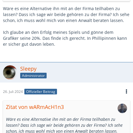
Du solltest zwischen zwei dinge unterscheiden:
Wäre es eine Alternative ihn mit an der Firma teilhaben zu
1. Wenn du ihn einstellst dann gelten alle deutschen Gesetze und
lassen? Dass ich sage wir beide gehören zu der Firma? Ich sehe
Reglungen. Dazu zählt dann auch der Mindestlohn. Hierzu
schon, ich muss wohl mich von einen Anwalt beraten lassen.
gehört dann aber auch ein Arbeitsvertrag und eine
entsprechende Bezahlung, Urlaubstage.
Ich glaube an den Erfolg meines Spiels und gönne dem
Grafiker seine 20%. Das finde ich gerecht. In Phillipinnen kann
2.Er arbeitest als Selbständiger für dich. Dann gelten die
er sicher gut davon leben.
dortigen Gesetze und vieles ist dann unkomlizierter für dich.
Als Selbstständiger auch im Ausland ist die Kalkulation dann
aber auch ne andere. Außerdem solltest du dir irgend wie
nachweisen lassen, dass er wirklich selbstständig ist sonst
Sleepy
könntest du hier in Deutschland unter die Räder kommen in
Administrator
Bezug von Steuerhinterziehung, Schwarzarbeit, Ausbeutung etc.
Als selbständiger, würde er dir eine Rechnung schreiben die du
dann bezahlst. Wenn vollständig auf Gewinnbeteiligung für dich
26. Juli 2024
Offizieller Beitrag
arbeiten soll, bräuchtet ihr einen Vertrag in zwei Sprachen.
Wenn er das ohne Vertrag macht dann ist er vermutlich nicht
Zitat von wARmAcH1n3
sonderlich gut erfahren. Außerdem sollten im Vertrag geregelt
sein wer die Rechte an den 3D Modellen hat. Ohne Regular
Wäre es eine Alternative ihn mit an der Firma teilhaben zu
gehören die Modelle ihm und ohne Einwilligung wäre dies auch
lassen? Dass ich sage wir beide gehören zu der Firma? Ich sehe
noch nach Veröffentlichung so
schon, ich muss wohl mich von einen Anwalt beraten lassen.