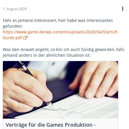
vorzubereiten.
1. August 2024
Was mir an deinem Vertrag insgesamt fehlt, ist der rote Faden
wo man den Vertrag von oben nach unten liest und es immer
Falls es jemand interessiert, hier habe was Interessantes
klarer wird zwischen wem ein Vertrag besteht, was die Aufgaben
gefunden:
der jeweiligen Seiten ist und wann was eintritt.
https://www.game.de/wp-content/uploads/2020/04/StartUP-
Guide.pdf
Ich finde so sollten die Abschnitte aufgeteilt sein.
Was den Anwalt angeht, so bin ich auch fündig geworden, falls
jemand anders in der ähnlichen Situation ist:
Verträge für die Games Produktion -