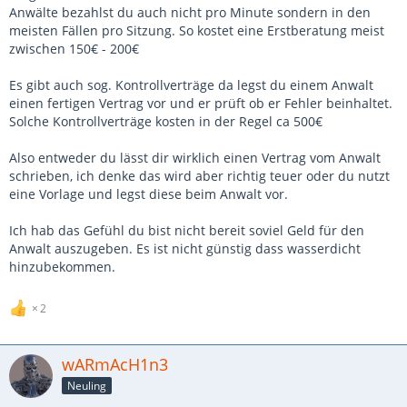
der Grafiker um alle Assets fertig zu stellen. ( Er sagt dir wie
Anwälte bezahlst du auch nicht pro Minute sondern in den
lange er braucht) Das ist die Arbeitszeit die er investieren darf.
meisten Fällen pro Sitzung. So kostet eine Erstberatung meist
Er schreibt sich die Zeiten auf und am Schluss macht ihr eine
zwischen 150€ - 200€
Nachkalkulation wie lange er tatsächlich gebraucht hat. War er
schneller, seid ihr profitabler. Hat er länger gebraucht, habt ihr
Es gibt auch sog. Kontrollverträge da legst du einem Anwalt
das Budget überansprucht. Ihr könntet ja zb auch im Vertrag
einen fertigen Vertrag vor und er prüft ob er Fehler beinhaltet.
festlegen das Monatlich diese und diese Zeit in das Projekt
Solche Kontrollverträge kosten in der Regel ca 500€
gestreckt werden muss und diese Zeit auch dokumentiert werden
muss. Macht ne gemeinsame Tabelle wo jeder immer seine
Also entweder du lässt dir wirklich einen Vertrag vom Anwalt
Zeiten reinschreibt. So geht man auch Streit aus dem Weg wo
schrieben, ich denke das wird aber richtig teuer oder du nutzt
hinterher einer sagt: "Ich hab viel mehr gemacht als du
eine Vorlage und legst diese beim Anwalt vor.
deshalb..."
Ich hab das Gefühl du bist nicht bereit soviel Geld für den
Nur so wird später klar wieviel ihr tatsächlich verdient habt oder
Anwalt auszugeben. Es ist nicht günstig dass wasserdicht
ob ihr für 4 Euro pro Stunde gearbeitet habt.
hinzubekommen.
Wie gesagt: Es gibt im Internet so viele Vorlagen.
2
Du brauchst da auch keinen Anwalt drüber schauen lassen da
Anwalte grundsätzlich ihre eigenen Vorlagen werden. Der wird
wARmAcH1n3
mit Sicherheit nicht deinen Vertrag umschreiben. Die Arbeit
Neuling
kannst du dir also sparen für den Anwalt irgend was