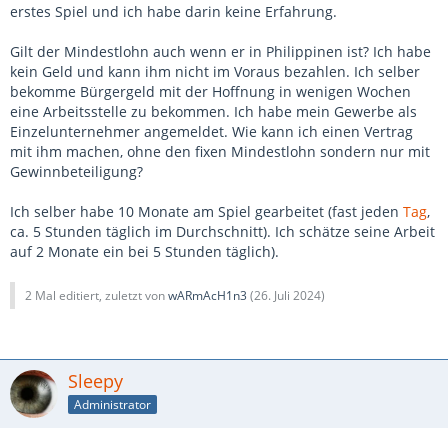
erstes Spiel und ich habe darin keine Erfahrung.
Rente eingezahlt.
3.3. Wenn ich einen normalen Job habe und abends oder
Gilt der Mindestlohn auch wenn er in Philippinen ist? Ich habe
am Wochenende für dich arbeiten soll, kann ich zwar zu
kein Geld und kann ihm nicht im Voraus bezahlen. Ich selber
diesen Zeiten für dich arbeiten, aber dann wird die
bekomme Bürgergeld mit der Hoffnung in wenigen Wochen
Vertragsgestaltung schwierig. Ich würde mich ungern
eine Arbeitsstelle zu bekommen. Ich habe mein Gewerbe als
darauf festlegen, jedes Wochenende acht Stunden für dich
Einzelunternehmer angemeldet. Wie kann ich einen Vertrag
arbeiten zu müssen. Außerdem müsstest du dann auch
mit ihm machen, ohne den fixen Mindestlohn sondern nur mit
Urlaubstage und Feiertage bezahlen
Gewinnbeteiligung?
Mein Fazit: ich würde es nicht machen, da ich in einem normalen
Job arbeite der mich je schon voll einnimmt. Wenn schon einen
Ich selber habe 10 Monate am Spiel gearbeitet (fast jeden
Tag
,
Nebenjob mache, dann will ich Geld dafür haben und kein Risiko
ca. 5 Stunden täglich im Durchschnitt). Ich schätze seine Arbeit
von 20%
auf 2 Monate ein bei 5 Stunden täglich).
Ich frag mich auch wieviel die 20% dann sind ? Wenn dann
2 Mal editiert, zuletzt von
wARmAcH1n3
(
26. Juli 2024
)
müsste der Vertrag ungefähr so aussehen.
Arbeitsleistung über 2 Jahre so und so viele Stunden.
Vergütung: Mindestens 20000€ + Vergütung von 20% bei Projekt
Sleepy
Erfolg
Administrator
Damit weiß ich, dann beispielweise dass ich mindestens 20000€
bekomme auch wenn das Projekt den Bachrunter geht. Die