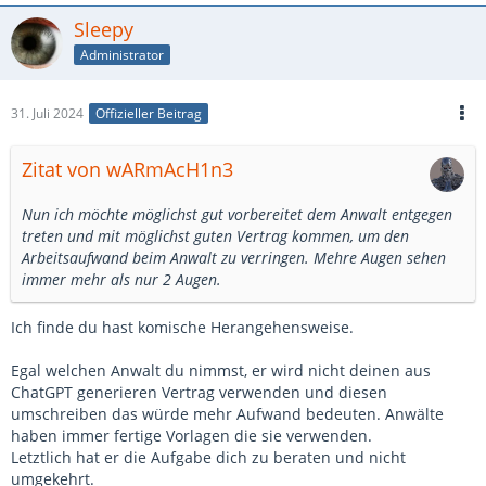
Auf anderen Plattformen fallen doch auch Gebühren an? Dann
Sleepy
sollte auch dies oben bei den Abzügen erwähnt werden.
Administrator
__________________________ wARmAcH1n3 Auch hier muss
dein echter Name rein.
31. Juli 2024
Offizieller Beitrag
Was ich auch noch reinschreiben würde: Die Klärung von
Lizenzen. Wenn Geschäftspartner z.B. eine gecrackte
3DsMax-Lizenz verwenden und das nachher rauskommt,
Zitat von wARmAcH1n3
werdet ihr beide verklagt. Daher würde ich sowas
reinschreiben: Beide Geschäftspartner verpflichten sich,
Nun ich möchte möglichst gut vorbereitet dem Anwalt entgegen
nur legal lizenzierte Software zu verwenden.
treten und mit möglichst guten Vertrag kommen, um den
Arbeitsaufwand beim Anwalt zu verringen. Mehre Augen sehen
9.Wo du die Assets aufgelistet hast. zb 7 Animierte feinde. Hier
immer mehr als nur 2 Augen.
hört es sich so an als müsste er nur Assets animieren. Es geht
aber nicht hervor, das er die Assets erstellen und animieren
muss. Die könntest du dinge wie den Polycount erwähnen oder
Ich finde du hast komische Herangehensweise.
auch die Arbeitszeit die reininvestiert muss oder maximal darf.
Was "Eine Kleinigkeit von einer Levelumgebung" bedeuten soll,
Egal welchen Anwalt du nimmst, er wird nicht deinen aus
weiß ich auch nicht.
ChatGPT generieren Vertrag verwenden und diesen
umschreiben das würde mehr Aufwand bedeuten. Anwälte
Wenn ihr Profitabel sein wollt dann solltest ihr auch festlegen
haben immer fertige Vorlagen die sie verwenden.
wie viele Arbeitsstunden mit in die Assets einfließen dürfen.
Letztlich hat er die Aufgabe dich zu beraten und nicht
Man würde erst eine grobe Schätzung machen wie lange braucht
umgekehrt.