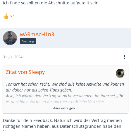
Ich finde so sollten die Abschnitte aufgeteilt sein.
1
wARmAcH1n3
Neuling
31. Juli 2024
Zitat von Sleepy
Tomarr hat schon recht. Wir sind alle keine Anwälte und können
dir daher nur als Laien Tipps geben.
Also, ich würde den Vertrag so nicht verwenden. Im Internet gibt
es unzählige Vorlagen für partnerschaftliche Verträge.
Alles anzeigen
Auf einen Vertrag gehört ein Datum.
wARmAcH1n3 (im Folgenden "Auftraggeber"). Hier nimmt
Danke für dein Feedback. Natürlich wird der Vertrag meinen
man den echten Namen.
richtigen Namen haben, aus Datenschutzgründen habe den