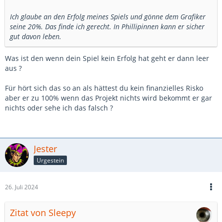
Ich würde es auf gar keinen Fall ohne Vertrag machen.
Ich glaube an den Erfolg meines Spiels und gönne dem Grafiker
seine 20%. Das finde ich gerecht. In Phillipinnen kann er sicher
Du brauchst ja dann auch erstmal ne Firma um ihn dann als
gut davon leben.
Firma beauftragen zu können.
Ich bin auch kein Anwalt aber das was du vorhast klingt sehr
Was ist den wenn dein Spiel kein Erfolg hat geht er dann leer
unorthodox und riskant.
aus ?
Ich kann nicht abschätzen was dir da letztlich alles um die Ohren
fliegen kann vielleicht auch nichts
Für hört sich das so an als hättest du kein finanzielles Risko
aber er zu 100% wenn das Projekt nichts wird bekommt er gar
nichts oder sehe ich das falsch ?
Such dir einen Job so das deine Sozialabgaben bezahlt sind.
Mach das Projekt nebenher und bezahle ihn privat.
Wenn du wirklich an dein Projekt glaubst, warum schenkst du
ihm dann 20% von deinem Gewinn ? Du kommst dann viel besser
Jester
weg wenn du ihm ein fest ausgemachtes Honorar bezahlst und
Urgestein
das geht nur wenn du arbeiten gehst.
26. Juli 2024
Zitat von Sleepy