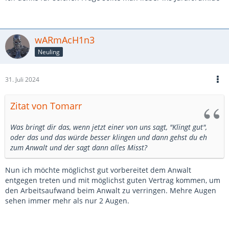
Spielengine finde ich zu vage. Ich weiß zwar, was gemeint
ist, aber ein Anwalt könnte so eine Beschreibung
unterschiedlich auslegen.
wARmAcH1n3
Ich würde das eher ungefähr so schreiben: Nach Fertigstellung
Neuling
des Spiels muss eine Lizenzgebühr an die Firma Epic Games für
die Nutzung der Engine gezahlt werden. Herr Mayer bekommt
die Vergütung abzüglich dieser Lizenzgebühr.
31. Juli 2024
"Die Vergütung wird quartalsweise ausgezahlt."
Zitat von Tomarr
Damit könnte man meinen, der Grafiker bekommt sofort in
jedem Quartal Geld von dir. Ich finde, da fehlt etwas wie:
Was bringt dir das, wenn jetzt einer von uns sagt, "Klingt gut",
Sobald die Firma Gewinne macht, bekommt der Vertragspartner
oder das und das würde besser klingen und dann gehst du eh
XYZ eine Vergütung von 20% ausbezahlt.
zum Anwalt und der sagt dann alles Misst?
Ich würde den ganzen Vergütungsbereich nicht in Abschnitte,
sondern in einem Text schreiben, sodass klar wird, wer wann wie
Nun ich möchte möglichst gut vorbereitet dem Anwalt
viel Geld bekommt.
entgegen treten und mit möglichst guten Vertrag kommen, um
8.2. Beide Parteien streben eine Veröffentlichung des Spiels
den Arbeitsaufwand beim Anwalt zu verringen. Mehre Augen
innerhalb der nächsten 3 bis 4 Monate an, zunächst auf Steam
sehen immer mehr als nur 2 Augen.
für PC und anschließend, falls möglich, auf PlayStation 4,
PlayStation 5, Xbox One, Xbox Series X, Xbox Series S und
möglicherweise auch auf Nintendo
Switch
.