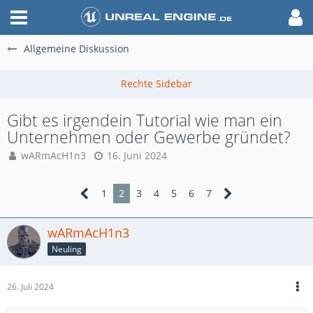
Allgemeine Diskussion
Gibt es irgendein Tutorial wie man ein
Unternehmen oder Gewerbe gründet?
wARmAcH1n3
16. Juni 2024
1
2
3
4
5
6
7
wARmAcH1n3
Neuling
26. Juli 2024