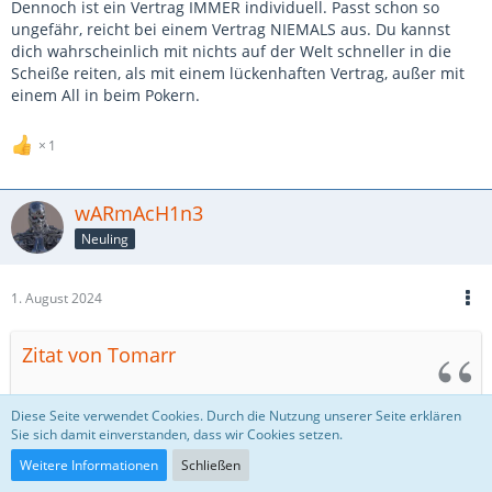
Dennoch ist ein Vertrag IMMER individuell. Passt schon so
ungefähr, reicht bei einem Vertrag NIEMALS aus. Du kannst
dich wahrscheinlich mit nichts auf der Welt schneller in die
Scheiße reiten, als mit einem lückenhaften Vertrag, außer mit
einem All in beim Pokern.
1
wARmAcH1n3
Neuling
1. August 2024
Zitat von Tomarr
Ich würde damit im vorsichtig sein. Ja, es gibt vorgefertigte
Diese Seite verwendet Cookies. Durch die Nutzung unserer Seite erklären
Verträge im Internet und ja, ChatGPT hat auch Grundlagen von
Sie sich damit einverstanden, dass wir Cookies setzen.
Verträgen gelernt.
Weitere Informationen
Schließen
Dennoch ist ein Vertrag IMMER individuell. Passt schon so