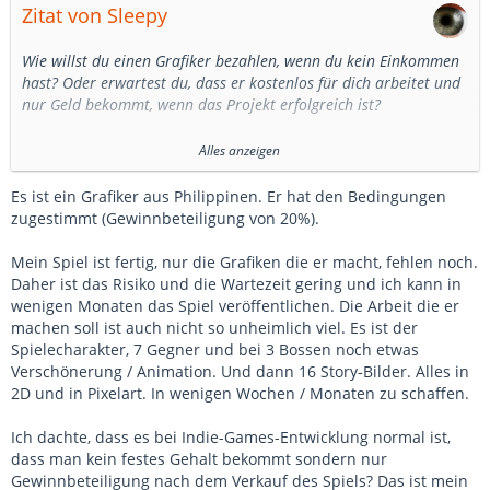
Zitat von Sleepy
Wie willst du einen Grafiker bezahlen, wenn du kein Einkommen
hast? Oder erwartest du, dass er kostenlos für dich arbeitet und
nur Geld bekommt, wenn das Projekt erfolgreich ist?
In Deutschland gibt es den Mindestlohn, daher darf es eine
Alles anzeigen
reine Gewinnbeteiligung nicht geben. Du musst ihm
mindestens den Mindestlohn bezahlen.
Es ist ein Grafiker aus Philippinen. Er hat den Bedingungen
Gewinnbeteiligungen sind möglich, wenn Punkt 1 erfüllt
zugestimmt (Gewinnbeteiligung von 20%).
ist. Dann muss es einen transparenten Vertrag geben, in
dem klar geregelt ist, unter welchen Bedingungen dein
Mein Spiel ist fertig, nur die Grafiken die er macht, fehlen noch.
Vertragspartner Geld bekommt. Außerdem muss
Daher ist das Risiko und die Wartezeit gering und ich kann in
nachvollziehbar sein, wie die Firma finanziell aufgestellt
wenigen Monaten das Spiel veröffentlichen. Die Arbeit die er
ist.
machen soll ist auch nicht so unheimlich viel. Es ist der
Spielecharakter, 7 Gegner und bei 3 Bossen noch etwas
Die viel größere Frage ist doch, wie du dir die
Verschönerung / Animation. Und dann 16 Story-Bilder. Alles in
Risikoverteilung vorstellst:
2D und in Pixelart. In wenigen Wochen / Monaten zu schaffen.
3.1. Mal angenommen, ich würde für dich arbeiten, wie
soll ich dann meine Wohnung/Miete bezahlen?
Ich dachte, dass es bei Indie-Games-Entwicklung normal ist,
3.2. Wenn ich für dich arbeite und das Projekt scheitert,
dass man kein festes Gehalt bekommt sondern nur
habe ich komplett kostenlos und eventuell nur für den
Gewinnbeteiligung nach dem Verkauf des Spiels? Das ist mein
Mindestlohn für dich gearbeitet und kaum etwas in die