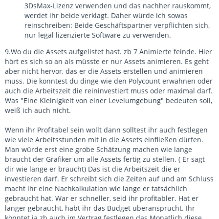
3DsMax-Lizenz verwenden und das nachher rauskommt,
werdet ihr beide verklagt. Daher würde ich sowas
reinschreiben: Beide Geschäftspartner verpflichten sich,
nur legal lizenzierte Software zu verwenden.
9.Wo du die Assets aufgelistet hast. zb 7 Animierte feinde. Hier
hört es sich so an als müsste er nur Assets animieren. Es geht
aber nicht hervor, das er die Assets erstellen und animieren
muss. Die könntest du dinge wie den Polycount erwähnen oder
auch die Arbeitszeit die reininvestiert muss oder maximal darf.
Was "Eine Kleinigkeit von einer Levelumgebung" bedeuten soll,
weiß ich auch nicht.
Wenn ihr Profitabel sein wollt dann solltest ihr auch festlegen
wie viele Arbeitsstunden mit in die Assets einfließen dürfen.
Man würde erst eine grobe Schätzung machen wie lange
braucht der Grafiker um alle Assets fertig zu stellen. ( Er sagt
dir wie lange er braucht) Das ist die Arbeitszeit die er
investieren darf. Er schreibt sich die Zeiten auf und am Schluss
macht ihr eine Nachkalkulation wie lange er tatsächlich
gebraucht hat. War er schneller, seid ihr profitabler. Hat er
länger gebraucht, habt ihr das Budget überansprucht. Ihr
könntet ja zb auch im Vertrag festlegen das Monatlich diese