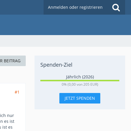
Anmelden oder registrieren
ER BEITRAG
Spenden-Ziel
Jährlich (2026)
0
0% (0,00 von 205 EUR)
%
#1
JETZT SPENDEN
lich nur
n es ist
 ist es