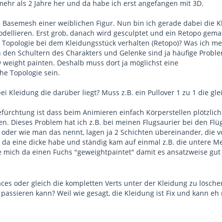
ehr als 2 Jahre her und da habe ich erst angefangen mit 3D.
es Basemesh einer weiblichen Figur. Nun bin ich gerade dabei die 
dellieren. Erst grob, danach wird gesculptet und ein Retopo gema
ie Topologie bei dem Kleidungsstück verhalten (Retopo)? Was ich me
an den Schultern des Charakters und Gelenke sind ja häufige Prob
weight painten. Deshalb muss dort ja möglichst eine
he Topologie sein.
bei Kleidung die darüber liegt? Muss z.B. ein Pullover 1 zu 1 die gle
fürchtung ist dass beim Animieren einfach Körperstellen plötzlich
. Dieses Problem hat ich z.B. bei meinen Flugsaurier bei den Flüg
der wie man das nennt, lagen ja 2 Schichten übereinander, die 
 da eine dicke habe und ständig kam auf einmal z.B. die untere 
mich da einen Fuchs "geweightpaintet" damit es ansatzweise gut
aces oder gleich die kompletten Verts unter der Kleidung zu lösch
 passieren kann? Weil wie gesagt, die Kleidung ist Fix und kann eh 