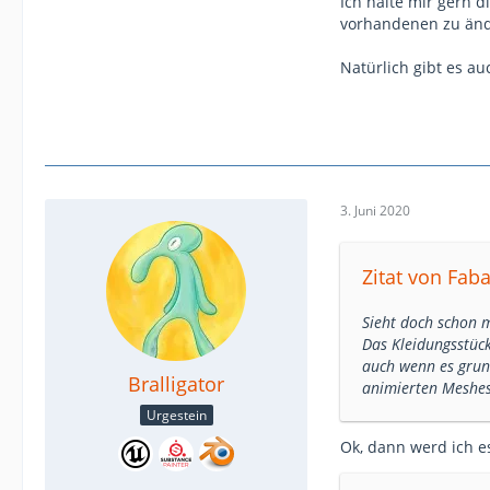
Ich halte mir gern 
vorhandenen zu ände
Natürlich gibt es a
3. Juni 2020
Zitat von Fab
Sieht doch schon m
Das Kleidungsstück
auch wenn es grund
Bralligator
animierten Meshes
Urgestein
Ok, dann werd ich e