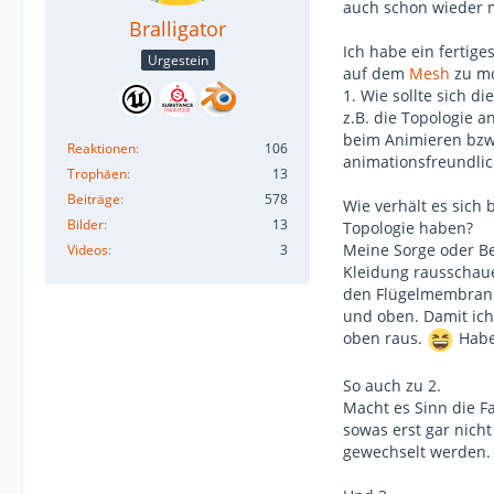
auch schon wieder m
Bralligator
Ich habe ein fertig
Urgestein
auf dem
Mesh
zu mo
1. Wie sollte sich d
z.B. die Topologie 
beim Animieren bzw 
Reaktionen
106
animationsfreundlic
Trophäen
13
Beiträge
578
Wie verhält es sich 
Bilder
13
Topologie haben?
Meine Sorge oder Be
Videos
3
Kleidung rausschauen
den Flügelmembran o
und oben. Damit ich
oben raus.
Habe 
So auch zu 2.
Macht es Sinn die F
sowas erst gar nicht
gewechselt werden.