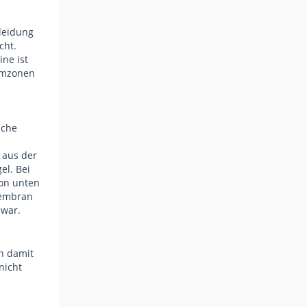
Kleidung
cht.
ine ist
lemzonen
iche
 aus der
el. Bei
von unten
Membran
 war.
en damit
nicht