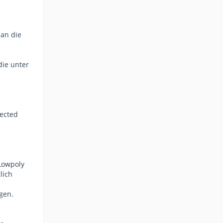
man die
die unter
lected
Lowpoly
lich
gen.