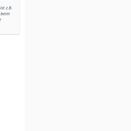
st z.B.
n beim
e