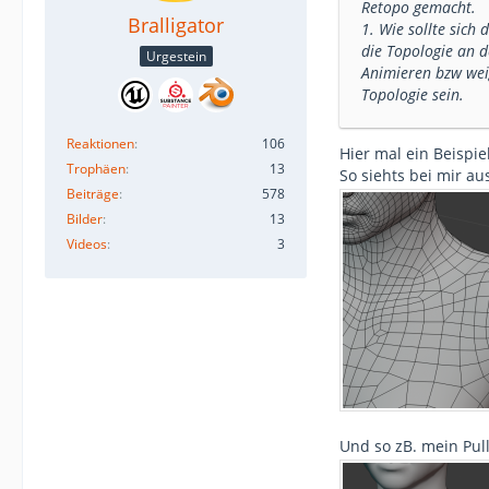
Retopo gemacht.
Bralligator
1. Wie sollte sich
die Topologie an 
Urgestein
Animieren bzw wei
Topologie sein.
Reaktionen
106
Hier mal ein Beispie
Trophäen
13
So siehts bei mir au
Beiträge
578
Bilder
13
Videos
3
Und so zB. mein Pul