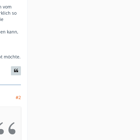
en vom
klich so
ie
en kann,
pt möchte.
#2