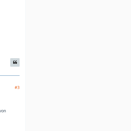
#3
 von