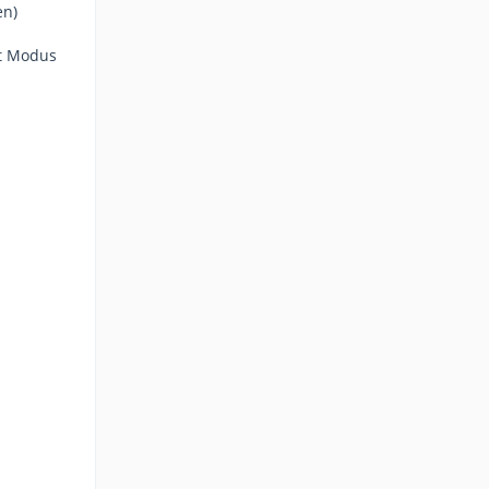
en)
nt Modus