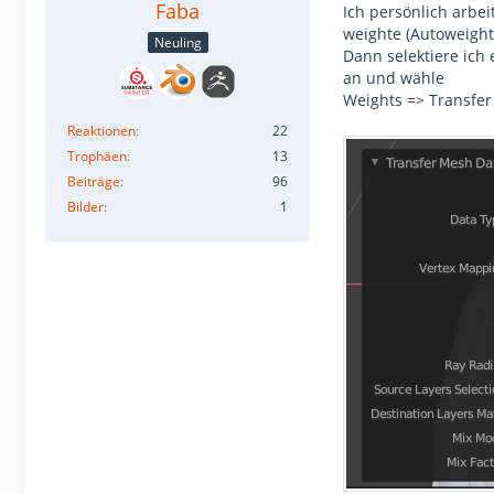
Faba
Ich persönlich arbei
weighte (Autoweight
Neuling
Dann selektiere ich
an und wähle
Weights => Transfer 
Reaktionen
22
Trophäen
13
Beiträge
96
Bilder
1