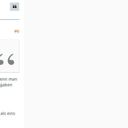
#6
 wenn man
bgaben
als eins