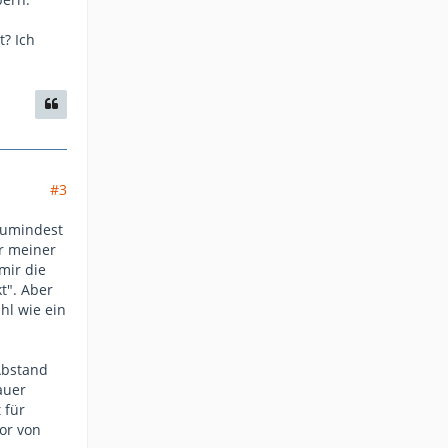
t? Ich
#3
zumindest
er meiner
mir die
t". Aber
hl wie ein
Abstand
auer
 für
or von