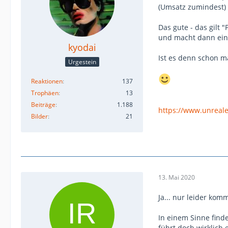
(Umsatz zumindest)
Das gute - das gilt 
und macht dann ein 
kyodai
Ist es denn schon m
Urgestein
Reaktionen
137
Trophäen
13
Beiträge
1.188
https://www.unreal
Bilder
21
13. Mai 2020
Ja... nur leider kom
In einem Sinne finde
führt doch wirklich