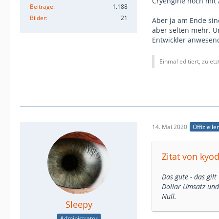
Cryengine noch mit 
Beiträge
1.188
Bilder
21
Aber ja am Ende sin
aber selten mehr. Un
Entwickler anwesen
Einmal editiert, zulet
14. Mai 2020
Offizielle
Zitat von kyod
Das gute - das gil
Dollar Umsatz und 
Null.
Sleepy
Administrator