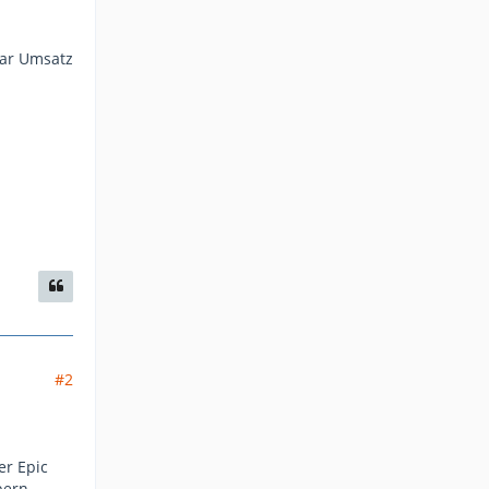
lar Umsatz
#2
er Epic
bern.