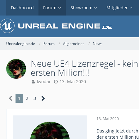
Dashboard
Forum
Showroom
Mitglieder
Unrealengine.de
Forum
Allgemeines
News
Neue UE4 Lizenzregel - kei
ersten Million!!!
kyodai
13. Mai 2020
1
2
3
13. Mai 2020
Das ging jetzt durch
der ersten Million (