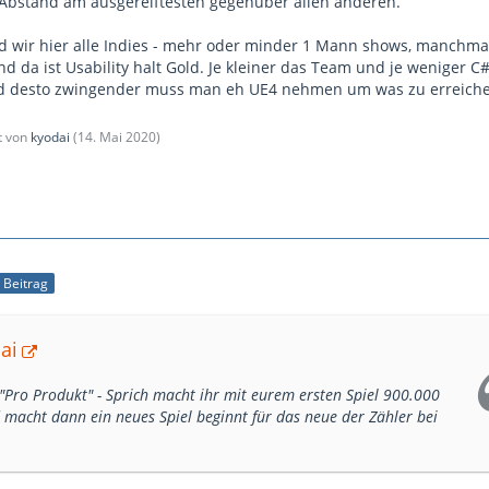
Abstand am ausgereiftesten gegenüber allen anderen.
d wir hier alle Indies - mehr oder minder 1 Mann shows, manchmal
d da ist Usability halt Gold. Je kleiner das Team und je weniger C
d desto zwingender muss man eh UE4 nehmen um was zu erreiche
zt von
kyodai
(
14. Mai 2020
)
r Beitrag
ai
t "Pro Produkt" - Sprich macht ihr mit eurem ersten Spiel 900.000
macht dann ein neues Spiel beginnt für das neue der Zähler bei