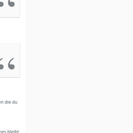
en die du
nes bleibt