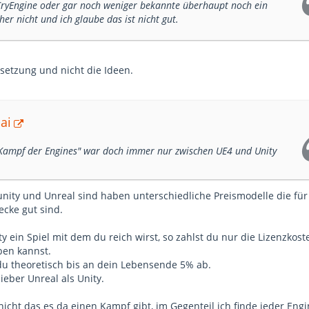
e CryEngine oder gar noch weniger bekannte überhaupt noch ein
her nicht und ich glaube das ist nicht gut.
msetzung und nicht die Ideen.
ai
 "Kampf der Engines" war doch immer nur zwischen UE4 und Unity
 unity und Unreal sind haben unterschiedliche Preismodelle die für
ecke gut sind.
ty ein Spiel mit dem du reich wirst, so zahlst du nur die Lizenzkost
ben kannst.
du theoretisch bis an dein Lebensende 5% ab.
ieber Unreal als Unity.
nicht das es da einen Kampf gibt, im Gegenteil ich finde jeder Engi