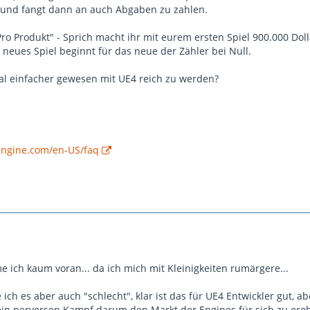
 und fangt dann an auch Abgaben zu zahlen.
"Pro Produkt" - Sprich macht ihr mit eurem ersten Spiel 900.000 Dol
neues Spiel beginnt für das neue der Zähler bei Null.
al einfacher gewesen mit UE4 reich zu werden?
engine.com/en-US/faq
me ich kaum voran... da ich mich mit Kleinigkeiten rumärgere...
 ich es aber auch "schlecht", klar ist das für UE4 Entwickler gut, ab
 ein perversen Kampf darum den Markt der Engines für sich zu ero