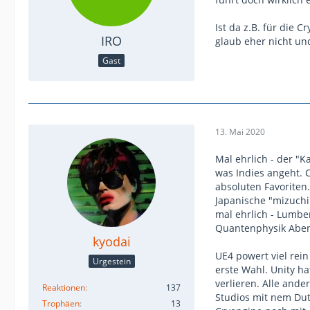
Ist da z.B. für die
IRO
glaub eher nicht und
Gast
13. Mai 2020
Mal ehrlich - der "
was Indies angeht. C
absoluten Favoriten.
Japanische "mizuchi
mal ehrlich - Lumber
Quantenphysik Aben
kyodai
UE4 powert viel rei
Urgestein
erste Wahl. Unity ha
verlieren. Alle ande
Reaktionen
137
Studios mit nem Dut
Trophäen
13