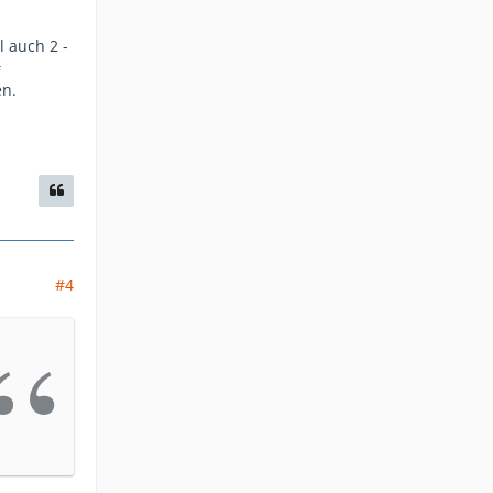
 auch 2 -
#
n.
#4