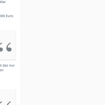
llar
0000 Euro
t das nur
een