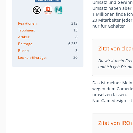
Umsatz und Gewinn i
Umsatz haben aber z
1 Millionen finde ich
20 Mitarbeiter jede
Reaktionen
313
nur für Gehälter
Trophäen
13
Artikel
8
Beiträge
6.253
Zitat von cle
Bilder
3
Lexikon-Einträge
20
Du wirst mein Freu
und ich geb Dir da
Das ist meiner Mein
wegen dem Gamedesi
umsetzen lassen.
Nur Gamedesign ist 
Zitat von IRO