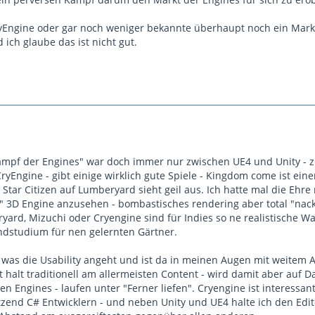
 CryEngine oder gar noch weniger bekannte überhaupt noch ein Mark
 ich glaube das ist nicht gut.
Kampf der Engines" war doch immer nur zwischen UE4 und Unity - 
ryEngine - gibt einige wirklich gute Spiele - Kingdom come ist ein
 Star Citizen auf Lumberyard sieht geil aus. Ich hatte mal die Ehre 
" 3D Engine anzusehen - bombastisches rendering aber total "nack
yard, Mizuchi oder Cryengine sind für Indies so ne realistische Wa
dstudium für nen gelernten Gärtner.
n was die Usability angeht und ist da in meinen Augen mit weitem 
t halt traditionell am allermeisten Content - wird damit aber auf D
ren Engines - laufen unter "Ferner liefen". Cryengine ist interessant
zend C# Entwicklern - und neben Unity und UE4 halte ich den Edit