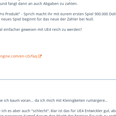
 und fangt dann an auch Abgaben zu zahlen.
"Pro Produkt" - Sprich macht ihr mit eurem ersten Spiel 900.000 Dol
neues Spiel beginnt für das neue der Zähler bei Null.
al einfacher gewesen mit UE4 reich zu werden?
engine.com/en-US/faq
me ich kaum voran... da ich mich mit Kleinigkeiten rumärgere...
 ich es aber auch "schlecht", klar ist das für UE4 Entwickler gut, ab
 ein perversen Kampf darum den Markt der Engines für sich zu ero