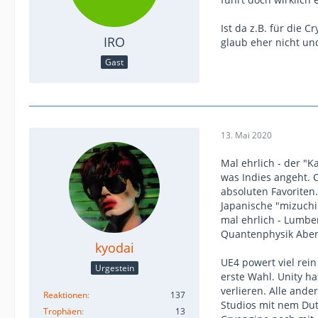
Ist da z.B. für die
IRO
glaub eher nicht und
Gast
13. Mai 2020
Mal ehrlich - der "
was Indies angeht. C
absoluten Favoriten.
Japanische "mizuchi
mal ehrlich - Lumber
Quantenphysik Aben
kyodai
UE4 powert viel rei
Urgestein
erste Wahl. Unity ha
verlieren. Alle ande
Reaktionen
137
Studios mit nem Dut
Trophäen
13