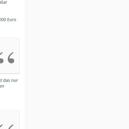
llar
0000 Euro
t das nur
een