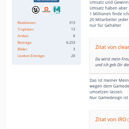
Umsatz und Gewinn i
Umsatz haben aber z
1 Millionen finde ich
20 Mitarbeiter jede
Reaktionen
313
nur für Gehälter
Trophäen
13
Artikel
8
Beiträge
6.253
Zitat von cle
Bilder
3
Lexikon-Einträge
20
Du wirst mein Freu
und ich geb Dir da
Das ist meiner Mein
wegen dem Gamedesi
umsetzen lassen.
Nur Gamedesign ist 
Zitat von IRO