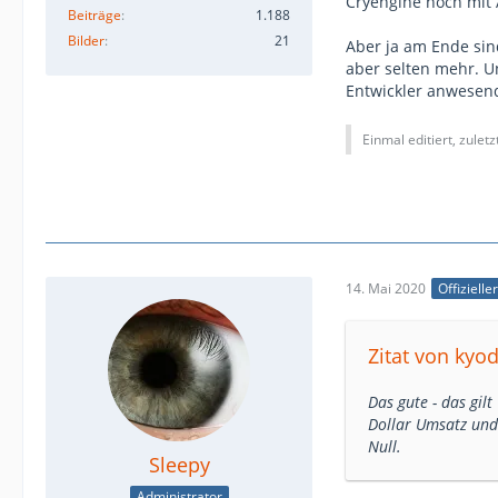
Cryengine noch mit 
Beiträge
1.188
Bilder
21
Aber ja am Ende sin
aber selten mehr. Un
Entwickler anwesen
Einmal editiert, zulet
14. Mai 2020
Offizielle
Zitat von kyod
Das gute - das gil
Dollar Umsatz und 
Null.
Sleepy
Administrator