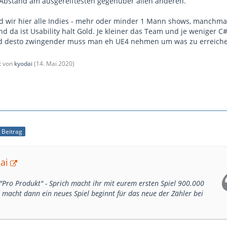
Abstand am ausgereiftesten gegenüber allen anderen.
d wir hier alle Indies - mehr oder minder 1 Mann shows, manchmal
d da ist Usability halt Gold. Je kleiner das Team und je weniger C
d desto zwingender muss man eh UE4 nehmen um was zu erreiche
zt von
kyodai
(
14. Mai 2020
)
r Beitrag
ai
t "Pro Produkt" - Sprich macht ihr mit eurem ersten Spiel 900.000
macht dann ein neues Spiel beginnt für das neue der Zähler bei