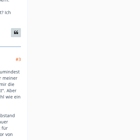
t? Ich
#3
zumindest
er meiner
mir die
t". Aber
hl wie ein
Abstand
auer
 für
or von