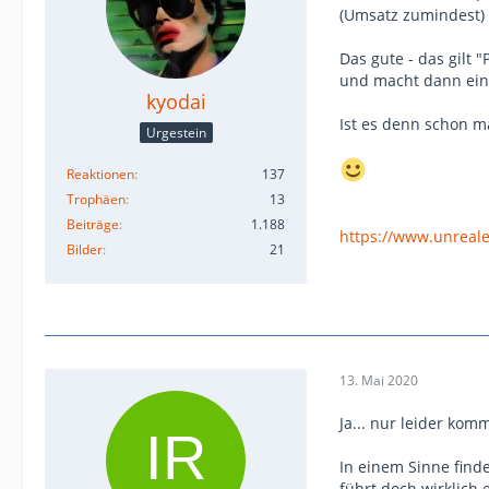
(Umsatz zumindest)
Das gute - das gilt 
und macht dann ein 
kyodai
Ist es denn schon m
Urgestein
Reaktionen
137
Trophäen
13
Beiträge
1.188
https://www.unreal
Bilder
21
13. Mai 2020
Ja... nur leider kom
In einem Sinne finde
führt doch wirklich