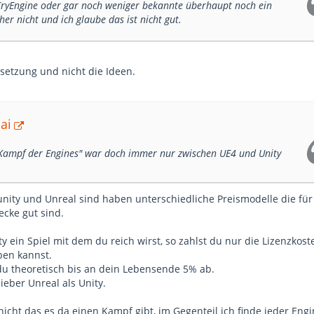
e CryEngine oder gar noch weniger bekannte überhaupt noch ein
her nicht und ich glaube das ist nicht gut.
msetzung und nicht die Ideen.
ai
 "Kampf der Engines" war doch immer nur zwischen UE4 und Unity
 unity und Unreal sind haben unterschiedliche Preismodelle die für
ecke gut sind.
ty ein Spiel mit dem du reich wirst, so zahlst du nur die Lizenzkost
ben kannst.
du theoretisch bis an dein Lebensende 5% ab.
ieber Unreal als Unity.
nicht das es da einen Kampf gibt, im Gegenteil ich finde jeder Engi