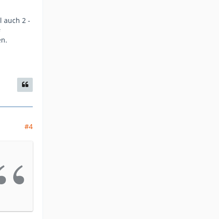
 auch 2 -
#
n.
#4