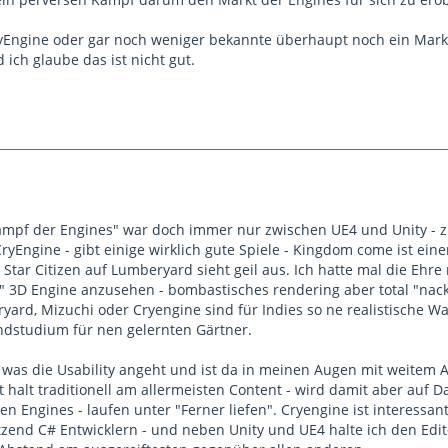
 CryEngine oder gar noch weniger bekannte überhaupt noch ein Mark
 ich glaube das ist nicht gut.
Kampf der Engines" war doch immer nur zwischen UE4 und Unity - 
ryEngine - gibt einige wirklich gute Spiele - Kingdom come ist ein
 Star Citizen auf Lumberyard sieht geil aus. Ich hatte mal die Ehre 
" 3D Engine anzusehen - bombastisches rendering aber total "nack
yard, Mizuchi oder Cryengine sind für Indies so ne realistische Wa
dstudium für nen gelernten Gärtner.
n was die Usability angeht und ist da in meinen Augen mit weitem 
t halt traditionell am allermeisten Content - wird damit aber auf D
ren Engines - laufen unter "Ferner liefen". Cryengine ist interessant
zend C# Entwicklern - und neben Unity und UE4 halte ich den Edit