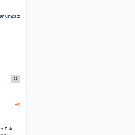
lar Umsatz
#2
er Epic
bern.