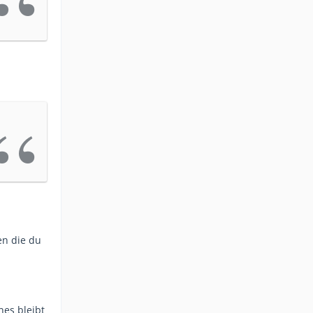
en die du
nes bleibt