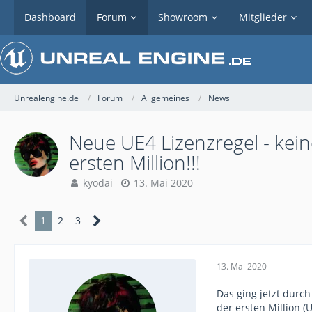
Dashboard
Forum
Showroom
Mitglieder
Unrealengine.de
Forum
Allgemeines
News
Neue UE4 Lizenzregel - kei
ersten Million!!!
kyodai
13. Mai 2020
1
2
3
13. Mai 2020
Das ging jetzt durch
der ersten Million (