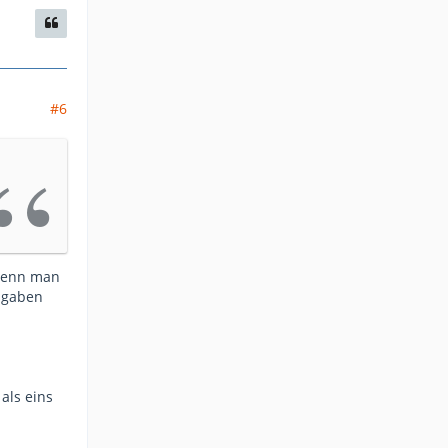
#6
 wenn man
bgaben
als eins