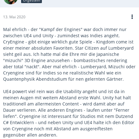
Urgestein
13. Mai 2020
Mal ehrlich - der "Kampf der Engines" war doch immer nur
zwischen UE4 und Unity - zumindest was Indies angeht.
CryEngine - gibt einige wirklich gute Spiele - Kingdom come ist
einer meiner absoluten Favoriten. Star Citizen auf Lumberyard
sieht geil aus. Ich hatte mal die Ehre mir die Japanische
"mizuchi" 3D Engine anzusehen - bombastisches rendering
aber total "nackt". Aber mal ehrlich - Lumberyard, Mizuchi oder
Cryengine sind für Indies so ne realistische Wahl wie ein
Quantenphysik Abendstudium für nen gelernten Gärtner.
UE4 powert viel rein was die Usability angeht und ist da in
meinen Augen mit weitem Abstand erste Wahl. Unity hat halt
traditionell am allermeisten Content - wird damit aber auf
Dauer verlieren. Alle anderen Engines - laufen unter "Ferner
liefen". Cryengine ist interessant für Studios mit nem Dutzend
C# Entwicklern - und neben Unity und UE4 halte ich den Editor
von Cryengine noch mit Abstand am ausgereiftesten
gegenüber allen anderen.