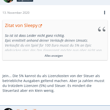
13. November 2020
Zitat von Sleepy
So ist ist dass Leider nicht ganz richtig.
Epic ermittelt anhand deiner Verkäufe deinen Umsatz.
Verkaufst du ein Spiel für 100 Euro musst du 5% an Epic
abdrücken aber das Das Finanzamt möchte nun aber nicht von
den 95 Euro die Steuern haben, sondern ebenfalls von den 100
Alles anzeigen
Euro.
Im Klartext;
Du bezahlt deine Steuern von 100 Euro (zb 10%) sind 90 (10 Euro
Jein... Die 5% kannst du als Lizenzkosten von der Steuer als
Steuern)
betriebliche Ausgaben geltend machen. Aber ja zahlen musst
Epic möchte nun 5 % von den 100 Euro haben gehen von 90 Euro
du trotzdem Lizenzen (5%) und Steuer. Es mindert die
nochmal 5 Euro weg.
Steuerlast aber ein klein wenig.
Die 5% werden zwar von deinem Brutto berechnet aber effektiv
von deinem Netto abgezogen.