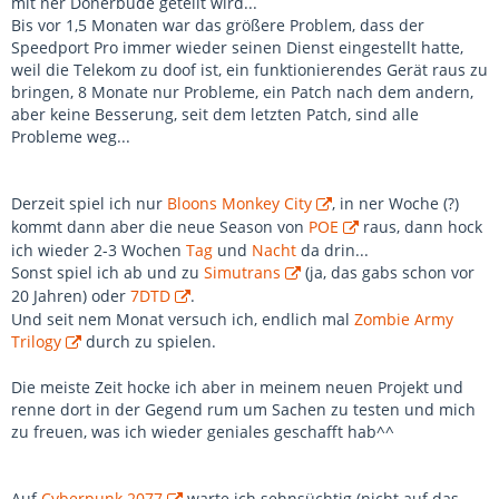
mit ner Dönerbude geteilt wird...
Bis vor 1,5 Monaten war das größere Problem, dass der
Speedport Pro immer wieder seinen Dienst eingestellt hatte,
weil die Telekom zu doof ist, ein funktionierendes Gerät raus zu
bringen, 8 Monate nur Probleme, ein Patch nach dem andern,
aber keine Besserung, seit dem letzten Patch, sind alle
Probleme weg...
Derzeit spiel ich nur
Bloons Monkey City
, in ner Woche (?)
kommt dann aber die neue Season von
POE
raus, dann hock
ich wieder 2-3 Wochen
Tag
und
Nacht
da drin...
Sonst spiel ich ab und zu
Simutrans
(ja, das gabs schon vor
20 Jahren) oder
7DTD
.
Und seit nem Monat versuch ich, endlich mal
Zombie Army
Trilogy
durch zu spielen.
Die meiste Zeit hocke ich aber in meinem neuen Projekt und
renne dort in der Gegend rum um Sachen zu testen und mich
zu freuen, was ich wieder geniales geschafft hab^^
Auf
Cyberpunk 2077
warte ich sehnsüchtig (nicht auf das