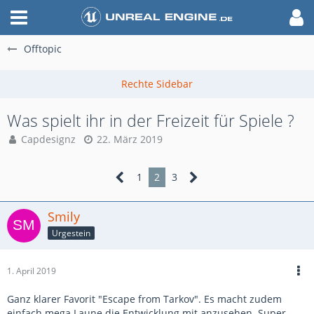
Offtopic
Was spielt ihr in der Freizeit für Spiele ?
Capdesignz
22. März 2019
1
2
3
Smily
Urgestein
1. April 2019
Ganz klarer Favorit "Escape from Tarkov". Es macht zudem
einfach mega Laune die Entwicklung mit anzusehen. Super