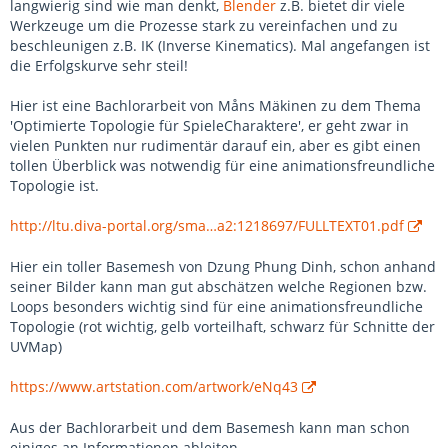
langwierig sind wie man denkt,
Blender
z.B. bietet dir viele
Werkzeuge um die Prozesse stark zu vereinfachen und zu
beschleunigen z.B. IK (Inverse Kinematics). Mal angefangen ist
die Erfolgskurve sehr steil!
Hier ist eine Bachlorarbeit von Måns Mäkinen zu dem Thema
'Optimierte Topologie für SpieleCharaktere', er geht zwar in
vielen Punkten nur rudimentär darauf ein, aber es gibt einen
tollen Überblick was notwendig für eine animationsfreundliche
Topologie ist.
http://ltu.diva-portal.org/sma…a2:1218697/FULLTEXT01.pdf
Hier ein toller Basemesh von Dzung Phung Dinh, schon anhand
seiner Bilder kann man gut abschätzen welche Regionen bzw.
Loops besonders wichtig sind für eine animationsfreundliche
Topologie (rot wichtig, gelb vorteilhaft, schwarz für Schnitte der
UVMap)
https://www.artstation.com/artwork/eNq43
Aus der Bachlorarbeit und dem Basemesh kann man schon
einiges an Informationen ableiten.