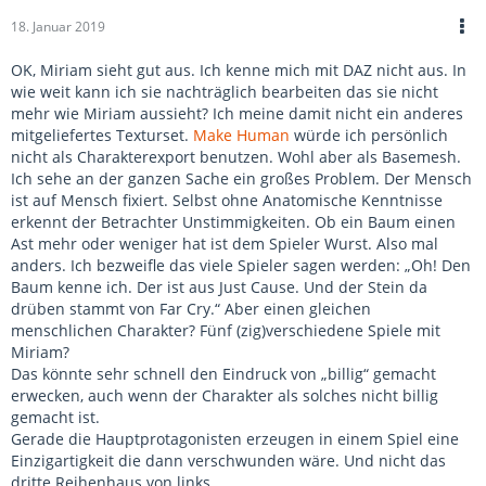
18. Januar 2019
OK, Miriam sieht gut aus. Ich kenne mich mit DAZ nicht aus. In
wie weit kann ich sie nachträglich bearbeiten das sie nicht
mehr wie Miriam aussieht? Ich meine damit nicht ein anderes
mitgeliefertes Texturset.
Make Human
würde ich persönlich
nicht als Charakterexport benutzen. Wohl aber als Basemesh.
Ich sehe an der ganzen Sache ein großes Problem. Der Mensch
ist auf Mensch fixiert. Selbst ohne Anatomische Kenntnisse
erkennt der Betrachter Unstimmigkeiten. Ob ein Baum einen
Ast mehr oder weniger hat ist dem Spieler Wurst. Also mal
anders. Ich bezweifle das viele Spieler sagen werden: „Oh! Den
Baum kenne ich. Der ist aus Just Cause. Und der Stein da
drüben stammt von Far Cry.“ Aber einen gleichen
menschlichen Charakter? Fünf (zig)verschiedene Spiele mit
Miriam?
Das könnte sehr schnell den Eindruck von „billig“ gemacht
erwecken, auch wenn der Charakter als solches nicht billig
gemacht ist.
Gerade die Hauptprotagonisten erzeugen in einem Spiel eine
Einzigartigkeit die dann verschwunden wäre. Und nicht das
dritte Reihenhaus von links.