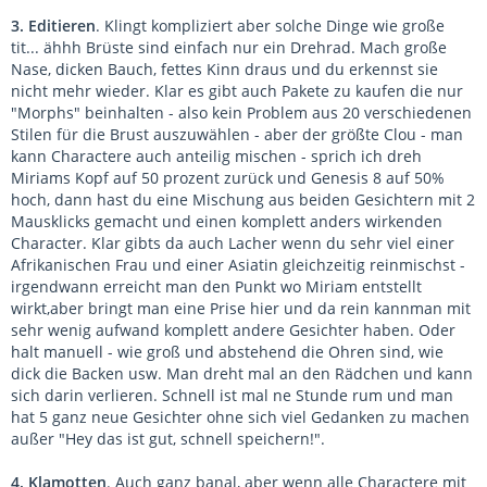
3. Editieren
. Klingt kompliziert aber solche Dinge wie große
tit... ähhh Brüste sind einfach nur ein Drehrad. Mach große
Nase, dicken Bauch, fettes Kinn draus und du erkennst sie
nicht mehr wieder. Klar es gibt auch Pakete zu kaufen die nur
"Morphs" beinhalten - also kein Problem aus 20 verschiedenen
Stilen für die Brust auszuwählen - aber der größte Clou - man
kann Charactere auch anteilig mischen - sprich ich dreh
Miriams Kopf auf 50 prozent zurück und Genesis 8 auf 50%
hoch, dann hast du eine Mischung aus beiden Gesichtern mit 2
Mausklicks gemacht und einen komplett anders wirkenden
Character. Klar gibts da auch Lacher wenn du sehr viel einer
Afrikanischen Frau und einer Asiatin gleichzeitig reinmischst -
irgendwann erreicht man den Punkt wo Miriam entstellt
wirkt,aber bringt man eine Prise hier und da rein kannman mit
sehr wenig aufwand komplett andere Gesichter haben. Oder
halt manuell - wie groß und abstehend die Ohren sind, wie
dick die Backen usw. Man dreht mal an den Rädchen und kann
sich darin verlieren. Schnell ist mal ne Stunde rum und man
hat 5 ganz neue Gesichter ohne sich viel Gedanken zu machen
außer "Hey das ist gut, schnell speichern!".
4. Klamotten
. Auch ganz banal, aber wenn alle Charactere mit