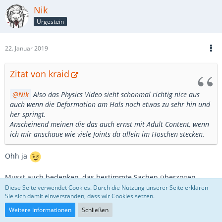
Nik
Urgestein
22. Januar 2019
Zitat von kraid
Nik
Also das Physics Video sieht schonmal richtig nice aus
auch wenn die Deformation am Hals noch etwas zu sehr hin und
her springt.
Anscheinend meinen die das auch ernst mit Adult Content, wenn
ich mir anschaue wie viele Joints da allein im Höschen stecken.
Ohh ja
Musst auch bedenken, das bestimmte Sachen überzogen
werden, damit man die Effekte auch im Game richtig erkennt.
Diese Seite verwendet Cookies. Durch die Nutzung unserer Seite erklären
Sie sich damit einverstanden, dass wir Cookies setzen.
Und wenn man den Jungs da zuguckt, einfach nur krass. Bin da
von der technischen Seite extrem begeistert, sowas ... auf der
Weitere Informationen
Schließen
QualityBar ... sieht man halt eben selten
Und das hat dann