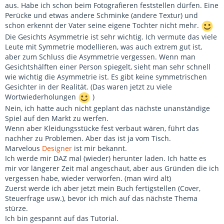
aus. Habe ich schon beim Fotografieren feststellen dürfen. Eine
Perücke und etwas andere Schminke (andere Textur) und
schon erkennt der Vater seine eigene Tochter nicht mehr.
Die Gesichts Asymmetrie ist sehr wichtig. Ich vermute das viele
Leute mit Symmetrie modellieren, was auch extrem gut ist,
aber zum Schluss die Asymmetrie vergessen. Wenn man
Gesichtshälften einer Person spiegelt, sieht man sehr schnell
wie wichtig die Asymmetrie ist. Es gibt keine symmetrischen
Gesichter in der Realität. (Das waren jetzt zu viele
Wortwiederholungen
)
Nein, ich hatte auch nicht geplant das nächste unanständige
Spiel auf den Markt zu werfen.
Wenn aber Kleidungsstücke fest verbaut wären, führt das
nachher zu Problemen. Aber das ist ja vom Tisch.
Marvelous
Designer
ist mir bekannt.
Ich werde mir DAZ mal (wieder) herunter laden. Ich hatte es
mir vor längerer Zeit mal angeschaut, aber aus Gründen die ich
vergessen habe, wieder verworfen. (man wird alt)
Zuerst werde ich aber jetzt mein Buch fertigstellen (Cover,
Steuerfrage usw.), bevor ich mich auf das nächste Thema
stürze.
Ich bin gespannt auf das Tutorial.