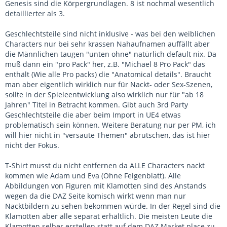
Genesis sind die Körpergrundlagen. 8 ist nochmal wesentlich
detaillierter als 3.
Geschlechtsteile sind nicht inklusive - was bei den weiblichen
Characters nur bei sehr krassen Nahaufnamen auffällt aber
die Männlichen taugen "unten ohne" natürlich default nix. Da
muß dann ein "pro Pack" her, z.B. "Michael 8 Pro Pack" das
enthält (Wie alle Pro packs) die "Anatomical details". Braucht
man aber eigentlich wirklich nur für Nackt- oder Sex-Szenen,
sollte in der Spieleentwicklung also wirklich nur für "ab 18
Jahren" Titel in Betracht kommen. Gibt auch 3rd Party
Geschlechtsteile die aber beim Import in UE4 etwas
problematisch sein können. Weitere Beratung nur per PM, ich
will hier nicht in "versaute Themen" abrutschen, das ist hier
nicht der Fokus.
T-Shirt musst du nicht entfernen da ALLE Characters nackt
kommen wie Adam und Eva (Ohne Feigenblatt). Alle
Abbildungen von Figuren mit Klamotten sind des Anstands
wegen da die DAZ Seite komisch wirkt wenn man nur
Nacktbildern zu sehen bekommen würde. In der Regel sind die
Klamotten aber alle separat erhältlich. Die meisten Leute die
Klamotten selber erstellen statt auf dem DAZ Market place zu