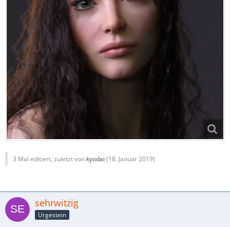
3 Mal editiert, zuletzt von
kyodai
(
18. Januar 2019
)
sehrwitzig
Urgestein