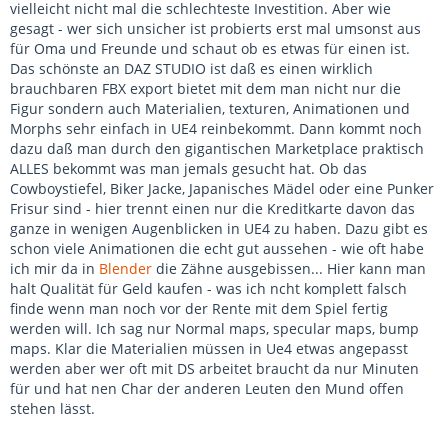
vielleicht nicht mal die schlechteste Investition. Aber wie
gesagt - wer sich unsicher ist probierts erst mal umsonst aus
für Oma und Freunde und schaut ob es etwas für einen ist.
Das schönste an DAZ STUDIO ist daß es einen wirklich
brauchbaren FBX export bietet mit dem man nicht nur die
Figur sondern auch Materialien, texturen, Animationen und
Morphs sehr einfach in UE4 reinbekommt. Dann kommt noch
dazu daß man durch den gigantischen Marketplace praktisch
ALLES bekommt was man jemals gesucht hat. Ob das
Cowboystiefel, Biker Jacke, Japanisches Mädel oder eine Punker
Frisur sind - hier trennt einen nur die Kreditkarte davon das
ganze in wenigen Augenblicken in UE4 zu haben. Dazu gibt es
schon viele Animationen die echt gut aussehen - wie oft habe
ich mir da in
Blender
die Zähne ausgebissen... Hier kann man
halt Qualität für Geld kaufen - was ich ncht komplett falsch
finde wenn man noch vor der Rente mit dem Spiel fertig
werden will. Ich sag nur Normal maps, specular maps, bump
maps. Klar die Materialien müssen in Ue4 etwas angepasst
werden aber wer oft mit DS arbeitet braucht da nur Minuten
für und hat nen Char der anderen Leuten den Mund offen
stehen lässt.