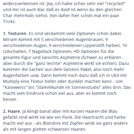
widerzuerkennen ist. Jep, ich habe schon sehr viel "recycled"
und mir ist auch klar daß es doof ist wenn du den gleichen
Char mehrmals siehst. Von daher hier schon mal ein paar
Tricks:
1. Texturen
. Es sind verdammt viele Optionen schon dabei.
Miriam kommt mit 5 verschiedenen Augenbrauen, 9
verschiedenen Augen, 9 verschiedenen Lippenstift Farben, 10
Lidschatten, 7 Nagellack Optionen, HD Optionen für die
gesamte Figur und Gesichts Asymetrie (Schwer zu erklären -
aber durch die "ganz leichte" Asymetrie wirkt sie echter). Dazu
kommen die Sachen aus dem Genesis Paket, also noch mehr
Augenfarben usw. Dann kommt noch dazu daß ich in UE4 mit
Multiply eine Textur heller oder dunkler machen kann - von
"Käseweiss" bis "Stammkunde im Sonnenstudio" alles drin. Das
macht vom Eindruck schon viel aus, aber es kommt noch
besser.
2. Haare
. Ja klingt banal aber mit kurzen Haaren die Blau
gefärbt sind wirkt sie wie ein Punk. Die Haartracht und Farbe
macht viel aus - als Blondine mit Zöpfen wirkt sie ganz anders
als mit langen glatten schwarzen Haaren.