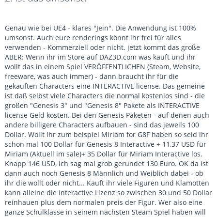
Genau wie bei UE4 - klares "Jein". Die Anwendung ist 100%
umsonst. Auch eure renderings könnt ihr frei für alles
verwenden - Kommerziell oder nicht. jetzt kommt das große
ABER: Wenn ihr im Store auf DAZ3D.com was kauft und ihr
wollt das in einem Spiel VERÖFFENTLICHEN (Steam, Website,
freeware, was auch immer) - dann braucht ihr für die
gekauften Characters eine INTERACTIVE license. Das gemeine
ist daß selbst viele Characters die normal kostenlos sind - die
großen "Genesis 3" und "Genesis 8" Pakete als INTERACTIVE
license Geld kosten. Bei den Genesis Paketen - auf denen auch
andere billigere Characters aufbauen - sind das jeweils 100
Dollar. Wollt ihr zum beispiel Miriam for G8F haben so seid ihr
schon mal 100 Dollar für Genesis 8 Interactive + 11,37 USD für
Miriam (Aktuell im sale)+ 35 Dollar für Miriam Interactive los.
Knapp 146 USD, ich sag mal grob gerundet 130 Euro. OK da ist
dann auch noch Genesis 8 Männlich und Weiblich dabei - ob
ihr die wollt oder nicht... Kauft ihr viele Figuren und Klamotten
kann alleine die Interactive Lizenz so zwischen 30 und 50 Dollar
reinhauen plus dem normalen preis der Figur. Wer also eine
ganze Schulklasse in seinem nächsten Steam Spiel haben will