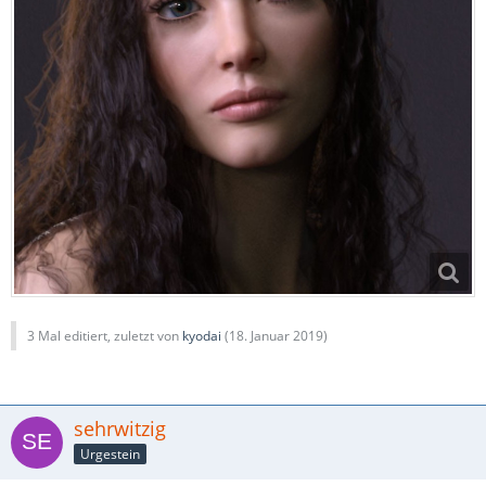
3 Mal editiert, zuletzt von
kyodai
(
18. Januar 2019
)
sehrwitzig
Urgestein