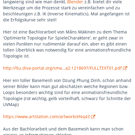
langwierig sind wie man denkt,
Blender
z.B. bietet dir viele
Werkzeuge um die Prozesse stark zu vereinfachen und zu
beschleunigen z.B. IK (Inverse Kinematics). Mal angefangen ist
die Erfolgskurve sehr steil!
Hier ist eine Bachlorarbeit von Måns Mäkinen zu dem Thema
'Optimierte Topologie für SpieleCharaktere', er geht zwar in
vielen Punkten nur rudimentär darauf ein, aber es gibt einen
tollen Überblick was notwendig für eine animationsfreundliche
Topologie ist.
http://ltu.diva-portal.org/sma…a2:1218697/FULLTEXT01.pdf
Hier ein toller Basemesh von Dzung Phung Dinh, schon anhand
seiner Bilder kann man gut abschätzen welche Regionen bzw.
Loops besonders wichtig sind für eine animationsfreundliche
Topologie (rot wichtig, gelb vorteilhaft, schwarz für Schnitte der
UVMap)
https://www.artstation.com/artwork/eNq43
Aus der Bachlorarbeit und dem Basemesh kann man schon
einiges an Informationen ableiten.