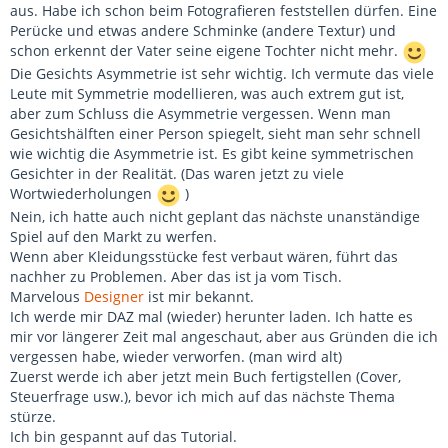
aus. Habe ich schon beim Fotografieren feststellen dürfen. Eine
Perücke und etwas andere Schminke (andere Textur) und
schon erkennt der Vater seine eigene Tochter nicht mehr.
Die Gesichts Asymmetrie ist sehr wichtig. Ich vermute das viele
Leute mit Symmetrie modellieren, was auch extrem gut ist,
aber zum Schluss die Asymmetrie vergessen. Wenn man
Gesichtshälften einer Person spiegelt, sieht man sehr schnell
wie wichtig die Asymmetrie ist. Es gibt keine symmetrischen
Gesichter in der Realität. (Das waren jetzt zu viele
Wortwiederholungen
)
Nein, ich hatte auch nicht geplant das nächste unanständige
Spiel auf den Markt zu werfen.
Wenn aber Kleidungsstücke fest verbaut wären, führt das
nachher zu Problemen. Aber das ist ja vom Tisch.
Marvelous
Designer
ist mir bekannt.
Ich werde mir DAZ mal (wieder) herunter laden. Ich hatte es
mir vor längerer Zeit mal angeschaut, aber aus Gründen die ich
vergessen habe, wieder verworfen. (man wird alt)
Zuerst werde ich aber jetzt mein Buch fertigstellen (Cover,
Steuerfrage usw.), bevor ich mich auf das nächste Thema
stürze.
Ich bin gespannt auf das Tutorial.