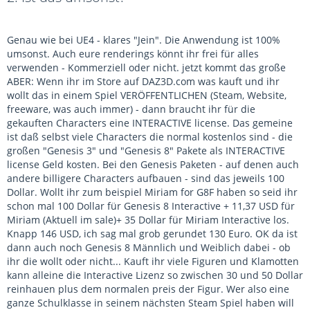
Genau wie bei UE4 - klares "Jein". Die Anwendung ist 100%
umsonst. Auch eure renderings könnt ihr frei für alles
verwenden - Kommerziell oder nicht. jetzt kommt das große
ABER: Wenn ihr im Store auf DAZ3D.com was kauft und ihr
wollt das in einem Spiel VERÖFFENTLICHEN (Steam, Website,
freeware, was auch immer) - dann braucht ihr für die
gekauften Characters eine INTERACTIVE license. Das gemeine
ist daß selbst viele Characters die normal kostenlos sind - die
großen "Genesis 3" und "Genesis 8" Pakete als INTERACTIVE
license Geld kosten. Bei den Genesis Paketen - auf denen auch
andere billigere Characters aufbauen - sind das jeweils 100
Dollar. Wollt ihr zum beispiel Miriam for G8F haben so seid ihr
schon mal 100 Dollar für Genesis 8 Interactive + 11,37 USD für
Miriam (Aktuell im sale)+ 35 Dollar für Miriam Interactive los.
Knapp 146 USD, ich sag mal grob gerundet 130 Euro. OK da ist
dann auch noch Genesis 8 Männlich und Weiblich dabei - ob
ihr die wollt oder nicht... Kauft ihr viele Figuren und Klamotten
kann alleine die Interactive Lizenz so zwischen 30 und 50 Dollar
reinhauen plus dem normalen preis der Figur. Wer also eine
ganze Schulklasse in seinem nächsten Steam Spiel haben will