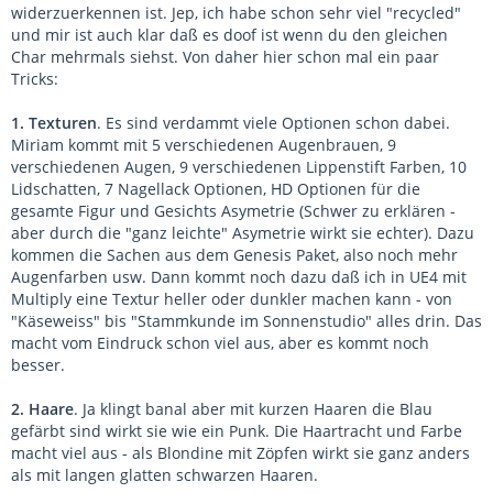
widerzuerkennen ist. Jep, ich habe schon sehr viel "recycled"
und mir ist auch klar daß es doof ist wenn du den gleichen
Char mehrmals siehst. Von daher hier schon mal ein paar
Tricks:
1. Texturen
. Es sind verdammt viele Optionen schon dabei.
Miriam kommt mit 5 verschiedenen Augenbrauen, 9
verschiedenen Augen, 9 verschiedenen Lippenstift Farben, 10
Lidschatten, 7 Nagellack Optionen, HD Optionen für die
gesamte Figur und Gesichts Asymetrie (Schwer zu erklären -
aber durch die "ganz leichte" Asymetrie wirkt sie echter). Dazu
kommen die Sachen aus dem Genesis Paket, also noch mehr
Augenfarben usw. Dann kommt noch dazu daß ich in UE4 mit
Multiply eine Textur heller oder dunkler machen kann - von
"Käseweiss" bis "Stammkunde im Sonnenstudio" alles drin. Das
macht vom Eindruck schon viel aus, aber es kommt noch
besser.
2. Haare
. Ja klingt banal aber mit kurzen Haaren die Blau
gefärbt sind wirkt sie wie ein Punk. Die Haartracht und Farbe
macht viel aus - als Blondine mit Zöpfen wirkt sie ganz anders
als mit langen glatten schwarzen Haaren.