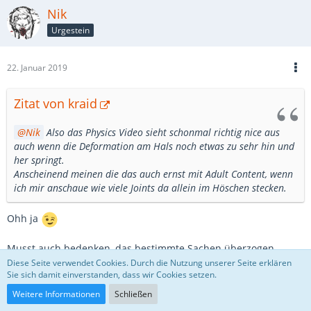
Nik
Urgestein
22. Januar 2019
Zitat von kraid
Nik
Also das Physics Video sieht schonmal richtig nice aus
auch wenn die Deformation am Hals noch etwas zu sehr hin und
her springt.
Anscheinend meinen die das auch ernst mit Adult Content, wenn
ich mir anschaue wie viele Joints da allein im Höschen stecken.
Ohh ja
Musst auch bedenken, das bestimmte Sachen überzogen
werden, damit man die Effekte auch im Game richtig erkennt.
Diese Seite verwendet Cookies. Durch die Nutzung unserer Seite erklären
Sie sich damit einverstanden, dass wir Cookies setzen.
Und wenn man den Jungs da zuguckt, einfach nur krass. Bin da
von der technischen Seite extrem begeistert, sowas ... auf der
Weitere Informationen
Schließen
QualityBar ... sieht man halt eben selten
Und das hat dann