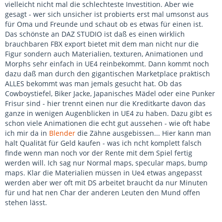
vielleicht nicht mal die schlechteste Investition. Aber wie
gesagt - wer sich unsicher ist probierts erst mal umsonst aus
für Oma und Freunde und schaut ob es etwas für einen ist.
Das schönste an DAZ STUDIO ist daß es einen wirklich
brauchbaren FBX export bietet mit dem man nicht nur die
Figur sondern auch Materialien, texturen, Animationen und
Morphs sehr einfach in UE4 reinbekommt. Dann kommt noch
dazu daß man durch den gigantischen Marketplace praktisch
ALLES bekommt was man jemals gesucht hat. Ob das
Cowboystiefel, Biker Jacke, Japanisches Mädel oder eine Punker
Frisur sind - hier trennt einen nur die Kreditkarte davon das
ganze in wenigen Augenblicken in UE4 zu haben. Dazu gibt es
schon viele Animationen die echt gut aussehen - wie oft habe
ich mir da in
Blender
die Zähne ausgebissen... Hier kann man
halt Qualität für Geld kaufen - was ich ncht komplett falsch
finde wenn man noch vor der Rente mit dem Spiel fertig
werden will. Ich sag nur Normal maps, specular maps, bump
maps. Klar die Materialien müssen in Ue4 etwas angepasst
werden aber wer oft mit DS arbeitet braucht da nur Minuten
für und hat nen Char der anderen Leuten den Mund offen
stehen lässt.