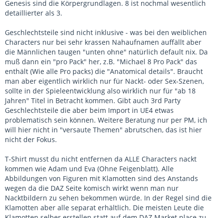
Genesis sind die Körpergrundlagen. 8 ist nochmal wesentlich
detaillierter als 3.
Geschlechtsteile sind nicht inklusive - was bei den weiblichen
Characters nur bei sehr krassen Nahaufnamen auffällt aber
die Männlichen taugen "unten ohne" natürlich default nix. Da
muß dann ein "pro Pack" her, z.B. "Michael 8 Pro Pack" das
enthält (Wie alle Pro packs) die "Anatomical details". Braucht
man aber eigentlich wirklich nur für Nackt- oder Sex-Szenen,
sollte in der Spieleentwicklung also wirklich nur für "ab 18
Jahren" Titel in Betracht kommen. Gibt auch 3rd Party
Geschlechtsteile die aber beim Import in UE4 etwas
problematisch sein können. Weitere Beratung nur per PM, ich
will hier nicht in "versaute Themen" abrutschen, das ist hier
nicht der Fokus.
T-Shirt musst du nicht entfernen da ALLE Characters nackt
kommen wie Adam und Eva (Ohne Feigenblatt). Alle
Abbildungen von Figuren mit Klamotten sind des Anstands
wegen da die DAZ Seite komisch wirkt wenn man nur
Nacktbildern zu sehen bekommen würde. In der Regel sind die
Klamotten aber alle separat erhältlich. Die meisten Leute die
Klamotten selber erstellen statt auf dem DAZ Market place zu