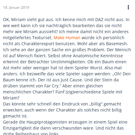
18. Januar 2019
OK, Miriam sieht gut aus. Ich kenne mich mit DAZ nicht aus. In
wie weit kann ich sie nachträglich bearbeiten das sie nicht
mehr wie Miriam aussieht? Ich meine damit nicht ein anderes
mitgeliefertes Texturset.
Make Human
würde ich persönlich
nicht als Charakterexport benutzen. Wohl aber als Basemesh.
Ich sehe an der ganzen Sache ein großes Problem. Der Mensch
ist auf Mensch fixiert. Selbst ohne Anatomische Kenntnisse
erkennt der Betrachter Unstimmigkeiten. Ob ein Baum einen
Ast mehr oder weniger hat ist dem Spieler Wurst. Also mal
anders. Ich bezweifle das viele Spieler sagen werden: „Oh! Den
Baum kenne ich. Der ist aus Just Cause. Und der Stein da
drüben stammt von Far Cry.“ Aber einen gleichen
menschlichen Charakter? Fünf (zig)verschiedene Spiele mit
Miriam?
Das könnte sehr schnell den Eindruck von „billig“ gemacht
erwecken, auch wenn der Charakter als solches nicht billig
gemacht ist.
Gerade die Hauptprotagonisten erzeugen in einem Spiel eine
Einzigartigkeit die dann verschwunden wäre. Und nicht das
dritte Reihenhaus von links.