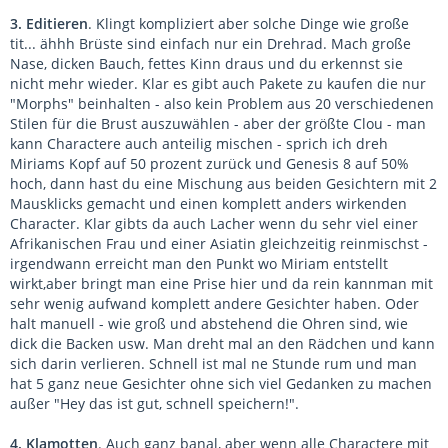
3. Editieren
. Klingt kompliziert aber solche Dinge wie große
tit... ähhh Brüste sind einfach nur ein Drehrad. Mach große
Nase, dicken Bauch, fettes Kinn draus und du erkennst sie
nicht mehr wieder. Klar es gibt auch Pakete zu kaufen die nur
"Morphs" beinhalten - also kein Problem aus 20 verschiedenen
Stilen für die Brust auszuwählen - aber der größte Clou - man
kann Charactere auch anteilig mischen - sprich ich dreh
Miriams Kopf auf 50 prozent zurück und Genesis 8 auf 50%
hoch, dann hast du eine Mischung aus beiden Gesichtern mit 2
Mausklicks gemacht und einen komplett anders wirkenden
Character. Klar gibts da auch Lacher wenn du sehr viel einer
Afrikanischen Frau und einer Asiatin gleichzeitig reinmischst -
irgendwann erreicht man den Punkt wo Miriam entstellt
wirkt,aber bringt man eine Prise hier und da rein kannman mit
sehr wenig aufwand komplett andere Gesichter haben. Oder
halt manuell - wie groß und abstehend die Ohren sind, wie
dick die Backen usw. Man dreht mal an den Rädchen und kann
sich darin verlieren. Schnell ist mal ne Stunde rum und man
hat 5 ganz neue Gesichter ohne sich viel Gedanken zu machen
außer "Hey das ist gut, schnell speichern!".
4. Klamotten
. Auch ganz banal, aber wenn alle Charactere mit