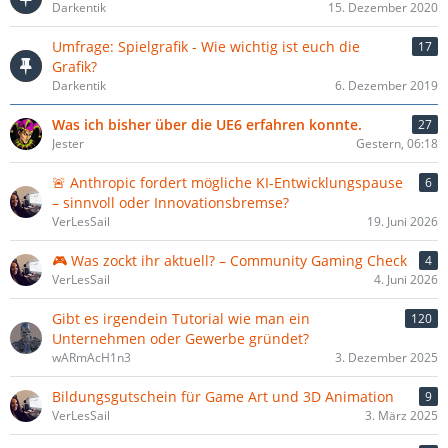
Darkentik
15. Dezember 2020
Umfrage: Spielgrafik - Wie wichtig ist euch die
17
Grafik?
Darkentik
6. Dezember 2019
Was ich bisher über die UE6 erfahren konnte.
27
Jester
Gestern, 06:18
🚨 Anthropic fordert mögliche KI-Entwicklungspause
6
– sinnvoll oder Innovationsbremse?
VerLesSail
19. Juni 2026
🎮 Was zockt ihr aktuell? – Community Gaming Check
4
VerLesSail
4. Juni 2026
Gibt es irgendein Tutorial wie man ein
120
Unternehmen oder Gewerbe gründet?
wARmAcH1n3
3. Dezember 2025
Bildungsgutschein für Game Art und 3D Animation
9
VerLesSail
3. März 2025