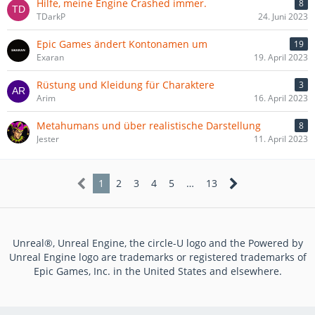
Hilfe, meine Engine Crashed immer.
8
TDarkP
24. Juni 2023
Epic Games ändert Kontonamen um
19
Exaran
19. April 2023
Rüstung und Kleidung für Charaktere
3
Arim
16. April 2023
Metahumans und über realistische Darstellung
8
Jester
11. April 2023
1
2
3
4
5
…
13
Unreal®, Unreal Engine, the circle-U logo and the Powered by
Unreal Engine logo are trademarks or registered trademarks of
Epic Games, Inc. in the United States and elsewhere.