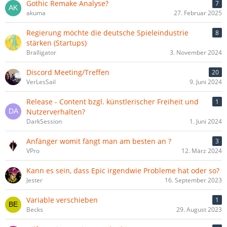
Gothic Remake Analyse?
7
akuma
27. Februar 2025
Regierung möchte die deutsche Spieleindustrie
8
stärken (Startups)
Bralligator
3. November 2024
Discord Meeting/Treffen
20
VerLesSail
9. Juni 2024
Release - Content bzgl. künstlerischer Freiheit und
1
Nutzerverhalten?
DarkSession
1. Juni 2024
Anfänger womit fängt man am besten an ?
3
VPro
12. März 2024
Kann es sein, dass Epic irgendwie Probleme hat oder so?
Jester
16. September 2023
Variable verschieben
1
Becks
29. August 2023